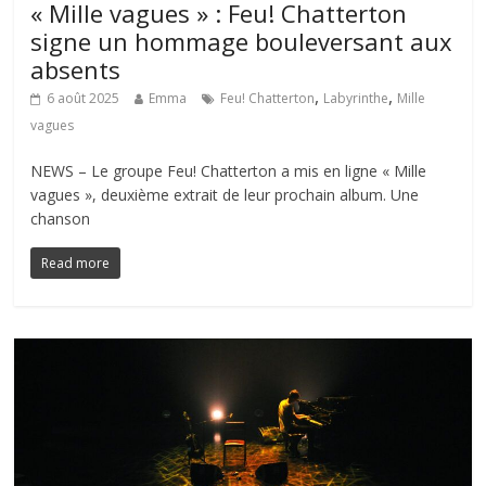
« Mille vagues » : Feu! Chatterton
signe un hommage bouleversant aux
absents
,
,
6 août 2025
Emma
Feu! Chatterton
Labyrinthe
Mille
vagues
NEWS – Le groupe Feu! Chatterton a mis en ligne « Mille
vagues », deuxième extrait de leur prochain album. Une
chanson
Read more