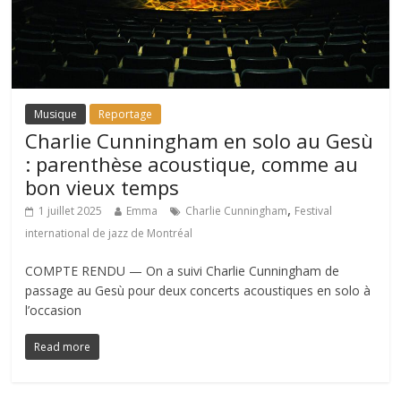
Musique
Reportage
Charlie Cunningham en solo au Gesù
: parenthèse acoustique, comme au
bon vieux temps
,
1 juillet 2025
Emma
Charlie Cunningham
Festival
international de jazz de Montréal
COMPTE RENDU — On a suivi Charlie Cunningham de
passage au Gesù pour deux concerts acoustiques en solo à
l’occasion
Read more