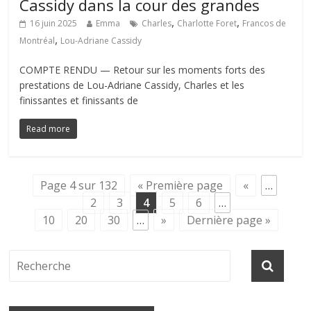
Cassidy dans la cour des grandes
,
,
16 juin 2025
Emma
Charles
Charlotte Foret
Francos de
,
Montréal
Lou-Adriane Cassidy
COMPTE RENDU — Retour sur les moments forts des
prestations de Lou-Adriane Cassidy, Charles et les
finissantes et finissants de
Read more
Page 4 sur 132
« Première page
«
…
2
3
4
5
6
…
10
20
30
…
»
Dernière page »