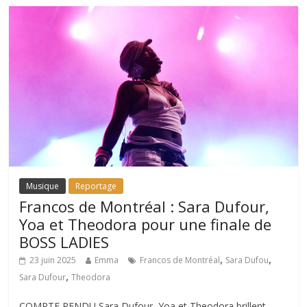
Musique
Reportage
Francos de Montréal : Sara Dufour,
Yoa et Theodora pour une finale de
BOSS LADIES
,
,
23 juin 2025
Emma
Francos de Montréal
Sara Dufou
,
Sara Dufour
Theodora
COMPTE RENDU Sara Dufour, Yoa et Theodora brillent