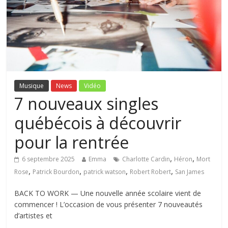
Musique
News
Vidéo
7 nouveaux singles
québécois à découvrir
pour la rentrée
,
,
6 septembre 2025
Emma
Charlotte Cardin
Héron
Mort
,
,
,
,
Rose
Patrick Bourdon
patrick watson
Robert Robert
San James
BACK TO WORK — Une nouvelle année scolaire vient de
commencer ! L’occasion de vous présenter 7 nouveautés
d’artistes et