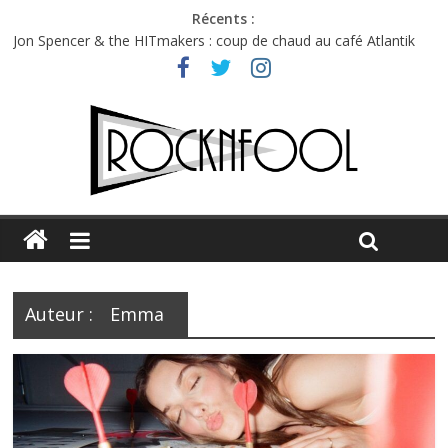
Récents :
Charlie Puth à l’Olympia : la leçon de pop du Professeur Puth
Jon Spencer & the HITmakers : coup de chaud au café Atlantik
Hellfest 2026 vendredi : température et émotions en hausse
Hellfest 2026 jeudi : impossible de choisir entre chaleur et bonne
humeur
Première édition du Midgard Festival : entre bière, métal et
tatouages
Auteur :
Emma