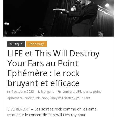
Musique
Reportage
LIFE et This Will Destroy
Your Ears au Point
Ephémère : le rock
bruyant et efficace
,
,
,
4 octobre 2022
Morgane
concert
LIFE
paris
point
,
,
,
éphémère
post punk
rock
They will destroy your ears
LIVE REPORT – Les soirées rock comme on les aime :
retour sur le concert de This Will Destroy Your