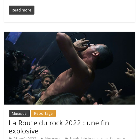
Read more
Musique
Reportage
La Route du rock 2022 : une fin
explosive
,
,
,
25 août 2022
Morgane
beak
big joanie
ditz
fat white