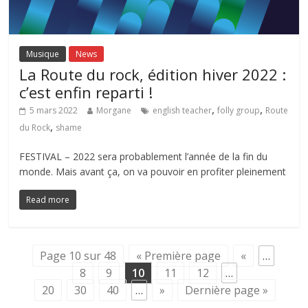
Musique
News
La Route du rock, édition hiver 2022 :
c’est enfin reparti !
,
,
5 mars 2022
Morgane
english teacher
folly group
Route
,
du Rock
shame
FESTIVAL – 2022 sera probablement l’année de la fin du
monde. Mais avant ça, on va pouvoir en profiter pleinement
Read more
Page 10 sur 48
« Première page
«
…
8
9
10
11
12
…
20
30
40
…
»
Dernière page »