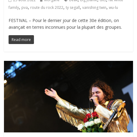
,
,
,
,
,
family
pva
route du rock 2022
ty segall
vanishing twin
wu-lu
FESTIVAL – Pour le dernier jour de cette 30e édition, on
avançait en terres inconnues pour la plupart des groupes.
Read more