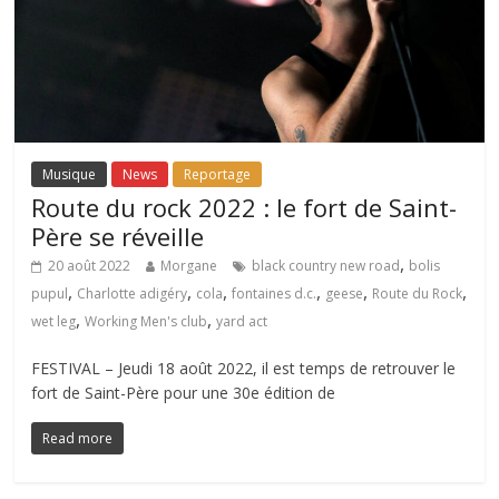
Musique
News
Reportage
Route du rock 2022 : le fort de Saint-
Père se réveille
,
20 août 2022
Morgane
black country new road
bolis
,
,
,
,
,
,
pupul
Charlotte adigéry
cola
fontaines d.c.
geese
Route du Rock
,
,
wet leg
Working Men's club
yard act
FESTIVAL – Jeudi 18 août 2022, il est temps de retrouver le
fort de Saint-Père pour une 30e édition de
Read more