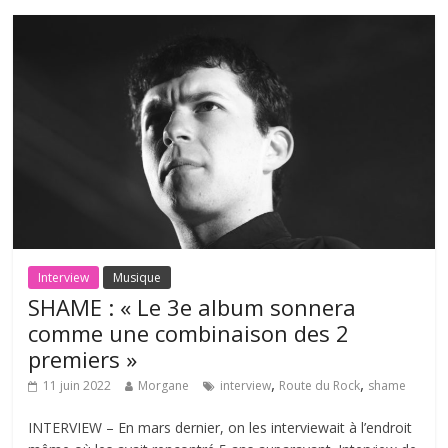
Interview
Musique
SHAME : « Le 3e album sonnera
comme une combinaison des 2
premiers »
,
,
11 juin 2022
Morgane
interview
Route du Rock
shame
INTERVIEW – En mars dernier, on les interviewait à l’endroit