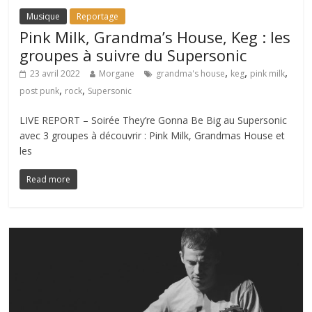
Musique
Reportage
Pink Milk, Grandma’s House, Keg : les
groupes à suivre du Supersonic
,
,
,
23 avril 2022
Morgane
grandma's house
keg
pink milk
,
,
post punk
rock
Supersonic
LIVE REPORT – Soirée They’re Gonna Be Big au Supersonic
avec 3 groupes à découvrir : Pink Milk, Grandmas House et
les
Read more