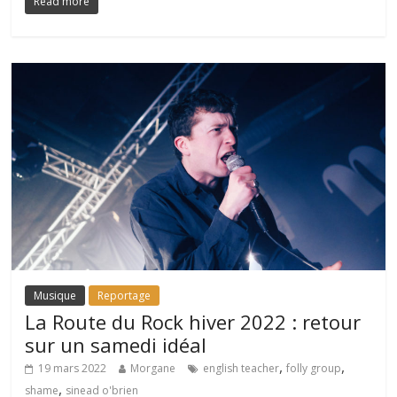
Read more
Musique
Reportage
La Route du Rock hiver 2022 : retour
sur un samedi idéal
,
,
19 mars 2022
Morgane
english teacher
folly group
,
shame
sinead o'brien