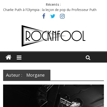
Récents :
Charlie Puth à l’Olympia : la leçon de pop du Professeur Puth
Festival Triptyque : un nouveau festival de musique indépendant
à Montréal
Hellfest 2026 vendredi : température et émotions en hausse
Hellfest 2026 jeudi : impossible de choisir entre chaleur et bonne
humeur
Première édition du Midgard Festival : entre bière, métal et
tatouages
Auteur :
Morgane