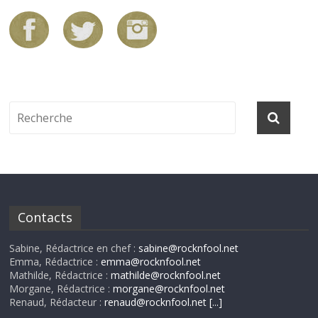
Contacts
Sabine, Rédactrice en chef :
sabine@rocknfool.net
Emma, Rédactrice :
emma@rocknfool.net
Mathilde, Rédactrice :
mathilde@rocknfool.net
Morgane, Rédactrice :
morgane@rocknfool.net
Renaud, Rédacteur :
renaud@rocknfool.net
[...]