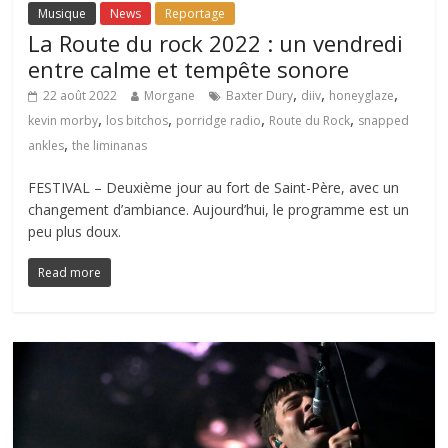
Musique
News
Reportage
La Route du rock 2022 : un vendredi
entre calme et tempête sonore
,
,
,
22 août 2022
Morgane
Baxter Dury
diiv
honeyglaze
,
,
,
,
kevin morby
los bitchos
porridge radio
Route du Rock
snapped
,
ankles
the liminanas
FESTIVAL – Deuxième jour au fort de Saint-Père, avec un
changement d’ambiance. Aujourd’hui, le programme est un
peu plus doux.
Read more