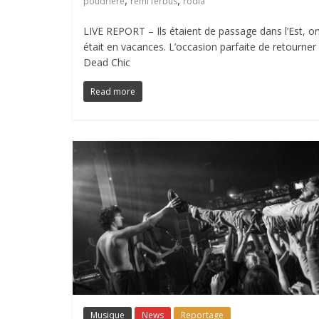
poudrière
rémi ferbus
rodia
LIVE REPORT – Ils étaient de passage dans l’Est, o
était en vacances. L’occasion parfaite de retourner 
Dead Chic
Read more
Musique
News
Reportage