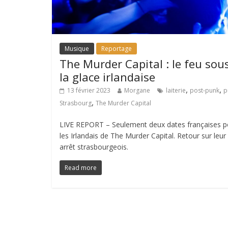
Musique
Reportage
The Murder Capital : le feu sou
la glace irlandaise
,
,
13 février 2023
Morgane
laiterie
post-punk
p
,
Strasbourg
The Murder Capital
LIVE REPORT – Seulement deux dates françaises p
les Irlandais de The Murder Capital. Retour sur leur
arrêt strasbourgeois.
Read more