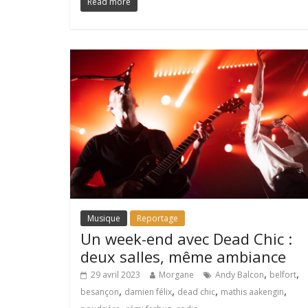
Read more
Musique
Reportage
Un week-end avec Dead Chic :
deux salles, même ambiance
,
,
29 avril 2023
Morgane
Andy Balcon
belfort
,
,
,
,
besançon
damien félix
dead chic
mathis aakengin
,
,