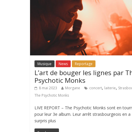
Musique
News
Reportage
L’art de bouger les lignes par T
Psychotic Monks
,
,
8 mai 2023
Morgane
concert
laiterie
Strasbo
The Psychotic Monks
LIVE REPORT – The Psychotic Monks sont en tour
pour leur 3e album. Leur arrêt strasbourgeois en a
surpris plus