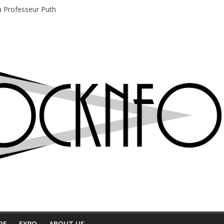
du Professeur Puth
e musique indépendant à Montréal
motions en hausse
 entre chaleur et bonne humeur
e bière, métal et tatouages
RE
EXPO
ABOUT US