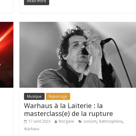
Read more
Musique
Reportage
Warhaus à la Laiterie : la
masterclass(e) de la rupture
,
,
17 avril 2023
Morgane
concert
Ratmosphere
Warhaus