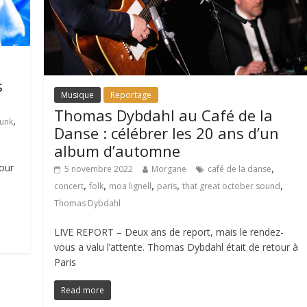
s
Musique
Reportage
Thomas Dybdahl au Café de la
,
unk
Danse : célébrer les 20 ans d’un
album d’automne
,
our
5 novembre 2022
Morgane
café de la danse
,
,
,
,
,
concert
folk
moa lignell
paris
that great october sound
Thomas Dybdahl
LIVE REPORT – Deux ans de report, mais le rendez-
vous a valu l’attente. Thomas Dybdahl était de retour à
Paris
Read more