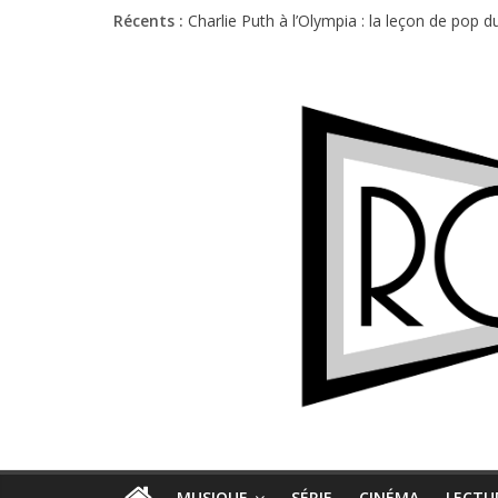
Récents :
Charlie Puth à l’Olympia : la leçon de pop 
Festival Triptyque : un nouveau festival d
Hellfest 2026 vendredi : température et é
Hellfest 2026 jeudi : impossible de choisir
Première édition du Midgard Festival : entr
MUSIQUE
SÉRIE
CINÉMA
LECTU