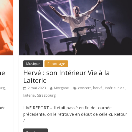
Musique
Reportage
he
Hervé : son Intérieur Vie à la
Laiterie
,
,
,
,
urg
2 mai 2023
Morgane
concert
hervé
intérieur vie
,
laiterie
Strasbourg
née
LIVE REPORT – Il était passé en fin de tournée
précédente, on le retrouve en début de celle-ci. Retour
à