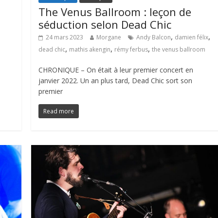
The Venus Ballroom : leçon de
séduction selon Dead Chic
,
,
24 mars 2023
Morgane
Andy Balcon
damien félix
,
,
,
dead chic
mathis akengin
rémy ferbus
the venus ballroom
CHRONIQUE – On était à leur premier concert en
janvier 2022. Un an plus tard, Dead Chic sort son
premier
Read more