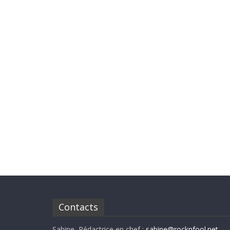
Contacts
Sabine, Rédactrice en chef :
sabine@rocknfool.net