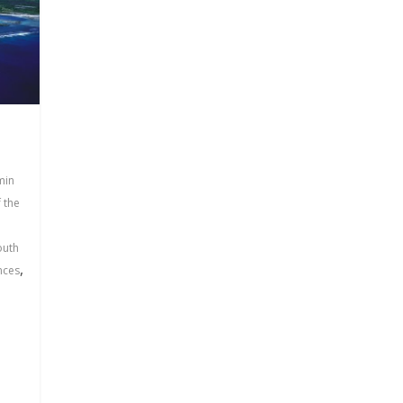
min
f the
outh
,
nces