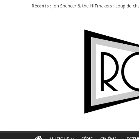
Récents :
Jon Spencer & the HITmakers : coup de cha
Hellfest 2026 vendredi : température et é
Hellfest 2026 jeudi : impossible de choisir
Première édition du Midgard Festival : entr
Charlie Puth à l’Olympia : la leçon de pop 
MUSIQUE
SÉRIE
CINÉMA
LECTU