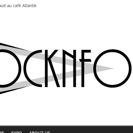
ud au café Atlantik
motions en hausse
 entre chaleur et bonne humeur
e bière, métal et tatouages
du Professeur Puth
RE
EXPO
ABOUT US