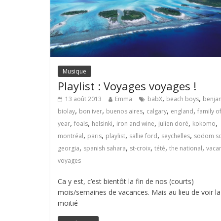
Musique
Playlist : Voyages voyages !
,
,
13 août 2013
Emma
babX
beach boys
benja
,
,
,
,
,
biolay
bon iver
buenos aires
calgary
england
family o
,
,
,
,
,
,
year
foals
helsinki
iron and wine
julien doré
kokomo
,
,
,
,
,
montréal
paris
playlist
sallie ford
seychelles
sodom s
,
,
,
,
,
georgia
spanish sahara
st-croix
tété
the national
vaca
voyages
Ca y est, c’est bientôt la fin de nos (courts)
mois/semaines de vacances. Mais au lieu de voir la
moitié