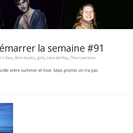
 démarrer la semaine #91
,
,
,
,
r's Den
demi lovato
girls
Lana del Rey
Theo Lawrence
cille entre summer et love. Mais promis on n’a pas