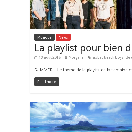
Musique
News
La playlist pour bien
,
,
13 août 2018
Morgane
abba
beach boys
Bea
SUMMER – Le thème de la playlist de la semaine os
Read more