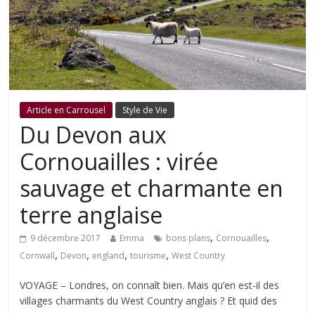
Article en Carrousel
Style de Vie
Du Devon aux
Cornouailles : virée
sauvage et charmante en
terre anglaise
,
,
9 décembre 2017
Emma
bons plans
Cornouailles
,
,
,
,
Cornwall
Devon
england
tourisme
West Country
VOYAGE – Londres, on connaît bien. Mais qu’en est-il des
villages charmants du West Country anglais ? Et quid des