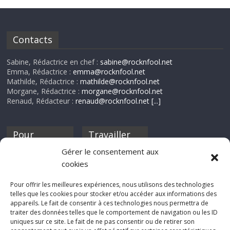
Contacts
Sabine, Rédactrice en chef :
sabine@rocknfool.net
Emma, Rédactrice :
emma@rocknfool.net
Mathilde, Rédactrice :
mathilde@rocknfool.net
Morgane, Rédactrice :
morgane@rocknfool.net
Renaud, Rédacteur :
renaud@rocknfool.net
[...]
Pour
Travailler
nourrir ta
pour nous ?
Gérer le consentement aux
discothèque
cookies
Si tu souhaites
contribuer à
Pour offrir les meilleures expériences, nous utilisons des technologies
Rocknfool, n'hésite
telles que les cookies pour stocker et/ou accéder aux informations des
pas à nous envoyer
appareils. Le fait de consentir à ces technologies nous permettra de
tes chroniques de
traiter des données telles que le comportement de navigation ou les ID
concerts, de films,
uniques sur ce site. Le fait de ne pas consentir ou de retirer son
séries ou des billets