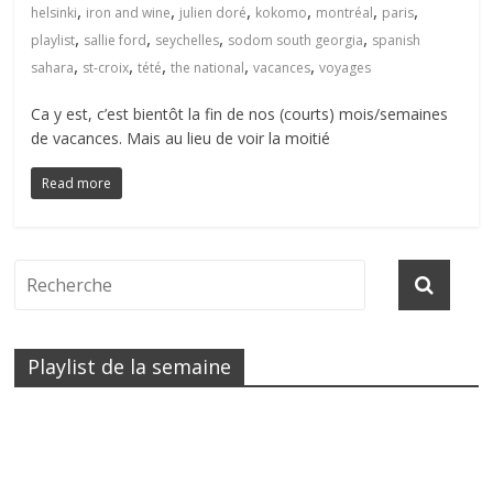
,
,
,
,
,
,
helsinki
iron and wine
julien doré
kokomo
montréal
paris
,
,
,
,
playlist
sallie ford
seychelles
sodom south georgia
spanish
,
,
,
,
,
sahara
st-croix
tété
the national
vacances
voyages
Ca y est, c’est bientôt la fin de nos (courts) mois/semaines
de vacances. Mais au lieu de voir la moitié
Read more
Playlist de la semaine