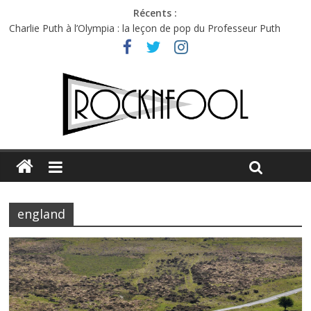
Récents :
Charlie Puth à l’Olympia : la leçon de pop du Professeur Puth
Festival Triptyque : un nouveau festival de musique indépendant
à Montréal
Hellfest 2026 vendredi : température et émotions en hausse
Hellfest 2026 jeudi : impossible de choisir entre chaleur et bonne
humeur
Première édition du Midgard Festival : entre bière, métal et
tatouages
england