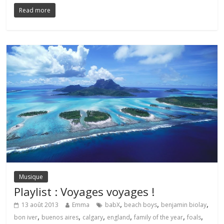
Read more
Musique
Playlist : Voyages voyages !
,
,
,
13 août 2013
Emma
babX
beach boys
benjamin biolay
,
,
,
,
,
,
bon iver
buenos aires
calgary
england
family of the year
foals