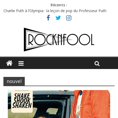
Récents :
Charlie Puth à l’Olympia : la leçon de pop du Professeur Puth
Festival Triptyque : un nouveau festival de musique indépendant
à Montréal
Hellfest 2026 vendredi : température et émotions en hausse
Hellfest 2026 jeudi : impossible de choisir entre chaleur et bonne
humeur
Première édition du Midgard Festival : entre bière, métal et
tatouages
nouvel