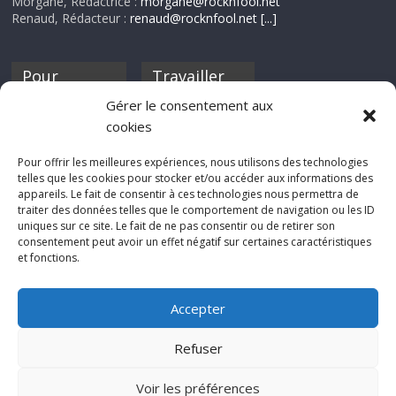
Morgane, Rédactrice :
morgane@rocknfool.net
Renaud, Rédacteur :
renaud@rocknfool.net
[...]
Pour
Travailler
nourrir ta
pour nous ?
Gérer le consentement aux
discothèque
cookies
Si tu souhaites
contribuer à
Pour offrir les meilleures expériences, nous utilisons des technologies
Rocknfool, n'hésite
telles que les cookies pour stocker et/ou accéder aux informations des
pas à nous envoyer
appareils. Le fait de consentir à ces technologies nous permettra de
tes chroniques de
traiter des données telles que le comportement de navigation ou les ID
concerts, de films,
uniques sur ce site. Le fait de ne pas consentir ou de retirer son
séries ou des billets
consentement peut avoir un effet négatif sur certaines caractéristiques
d'humeur :
et fonctions.
sabine@rocknfool.
net
Accepter
Refuser
Voir les préférences