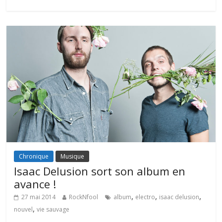
Chronique
Musique
Isaac Delusion sort son album en
avance !
,
,
,
27 mai 2014
RockNfool
album
electro
isaac delusion
,
nouvel
vie sauvage