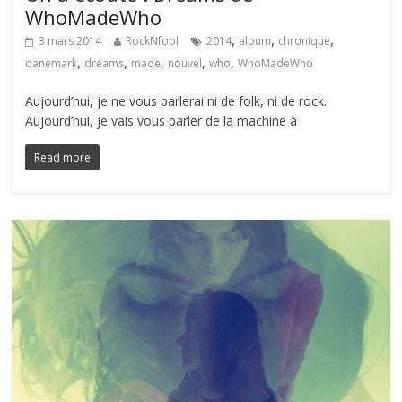
WhoMadeWho
,
,
,
3 mars 2014
RockNfool
2014
album
chronique
,
,
,
,
,
danemark
dreams
made
nouvel
who
WhoMadeWho
Aujourd’hui, je ne vous parlerai ni de folk, ni de rock.
Aujourd’hui, je vais vous parler de la machine à
Read more