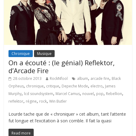
Chronique
Musique
On a écouté : (le génial) Reflektor,
d’Arcade Fire
,
,
28 octobre 2013
RockNfool
album
arcade fire
Black
,
,
,
,
,
Orpheus
chronique
critique
Depeche Mode
electro
James
,
,
,
,
,
,
Murphy
lcd soundsystem
Marcel Camus
nouvel
pop
Rebellion
,
,
,
reflektor
régine
rock
Win Butler
Lourde tache que de « chroniquer » cet album, tant l’attente
fut longue et l’excitation à son comble. Il fait la quasi
Read more