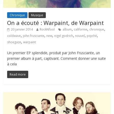
Chronique
Musique
On a écouté : Warpaint, de Warpaint
,
,
,
20 janvier 2014
RockNfool
album
californie
chronique
,
,
,
,
,
,
coldwave
john frusciante
new
nigel godrich
nouvel
psyché
,
shoegaze
warpaint
Un premier EP splendide, produit par John Frusciante, un
premier album à part, captivant. Comment donner une suite
à cela
Read more