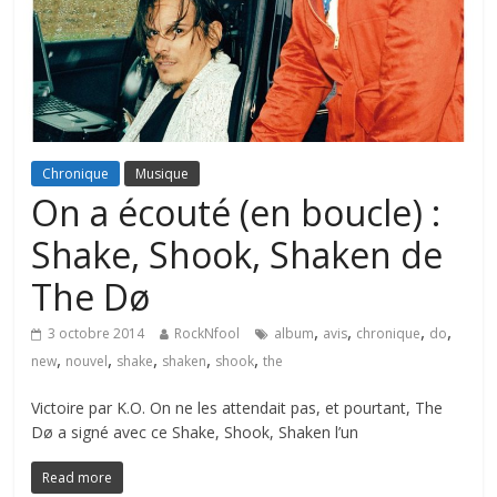
Chronique
Musique
On a écouté (en boucle) :
Shake, Shook, Shaken de
The Dø
,
,
,
,
3 octobre 2014
RockNfool
album
avis
chronique
do
,
,
,
,
,
new
nouvel
shake
shaken
shook
the
Victoire par K.O. On ne les attendait pas, et pourtant, The
Dø a signé avec ce Shake, Shook, Shaken l’un
Read more