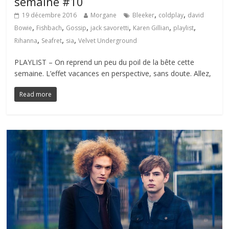
semaine #10
,
,
19 décembre 2016
Morgane
Bleeker
coldplay
david
,
,
,
,
,
,
Bowie
Fishbach
Gossip
jack savoretti
Karen Gillian
playlist
,
,
,
Rihanna
Seafret
sia
Velvet Underground
PLAYLIST – On reprend un peu du poil de la bête cette
semaine. L’effet vacances en perspective, sans doute. Allez,
Read more