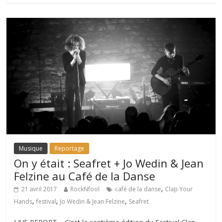
Musique
Reportage
On y était : Seafret + Jo Wedin & Jean
Felzine au Café de la Danse
,
21 avril 2017
RockNfool
café de la danse
Clap Your
,
,
,
Hands
festival
Jo Wedin & Jean Felzine
Seafret