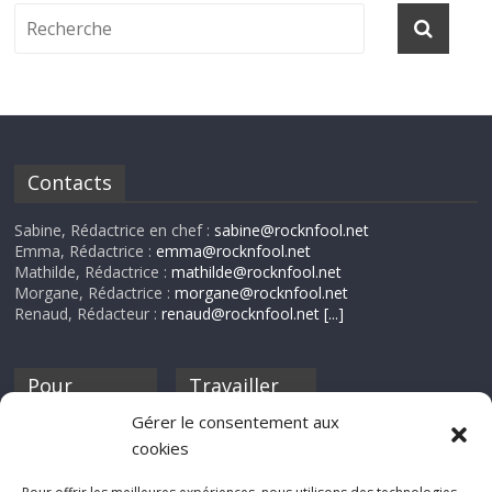
Contacts
Sabine, Rédactrice en chef :
sabine@rocknfool.net
Emma, Rédactrice :
emma@rocknfool.net
Mathilde, Rédactrice :
mathilde@rocknfool.net
Morgane, Rédactrice :
morgane@rocknfool.net
Renaud, Rédacteur :
renaud@rocknfool.net
[...]
Pour
Travailler
nourrir ta
pour nous ?
Gérer le consentement aux
discothèque
cookies
Si tu souhaites
contribuer à