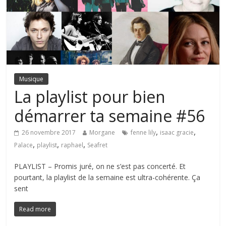
Musique
La playlist pour bien
démarrer ta semaine #56
,
,
26 novembre 2017
Morgane
fenne lily
isaac gracie
,
,
,
Palace
playlist
raphael
Seafret
PLAYLIST – Promis juré, on ne s’est pas concerté. Et
pourtant, la playlist de la semaine est ultra-cohérente. Ça
sent
Read more