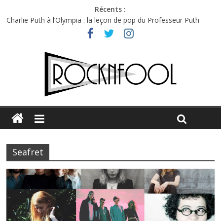
Récents :
Charlie Puth à l’Olympia : la leçon de pop du Professeur Puth
Festival Triptyque : un nouveau festival de musique indépendant
à Montréal
Hellfest 2026 vendredi : température et émotions en hausse
Hellfest 2026 jeudi : impossible de choisir entre chaleur et bonne
humeur
Première édition du Midgard Festival : entre bière, métal et
tatouages
Seafret