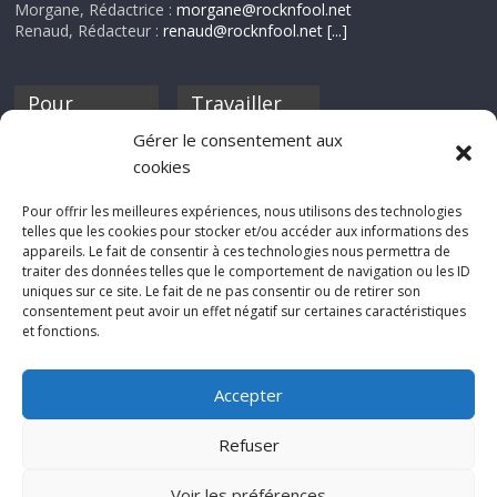
Morgane, Rédactrice :
morgane@rocknfool.net
Renaud, Rédacteur :
renaud@rocknfool.net
[...]
Pour
Travailler
nourrir ta
pour nous ?
Gérer le consentement aux
discothèque
cookies
Si tu souhaites
contribuer à
Pour offrir les meilleures expériences, nous utilisons des technologies
Rocknfool, n'hésite
telles que les cookies pour stocker et/ou accéder aux informations des
pas à nous envoyer
appareils. Le fait de consentir à ces technologies nous permettra de
tes chroniques de
traiter des données telles que le comportement de navigation ou les ID
concerts, de films,
uniques sur ce site. Le fait de ne pas consentir ou de retirer son
séries ou des billets
consentement peut avoir un effet négatif sur certaines caractéristiques
d'humeur :
et fonctions.
sabine@rocknfool.
net
Accepter
Refuser
Voir les préférences