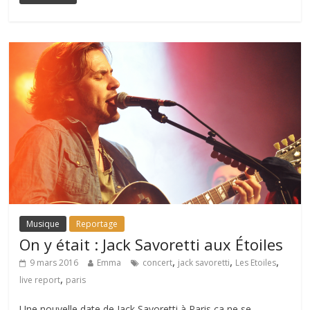
Musique
Reportage
On y était : Jack Savoretti aux Étoiles
,
,
,
9 mars 2016
Emma
concert
jack savoretti
Les Etoiles
,
live report
paris
Une nouvelle date de Jack Savoretti à Paris ça ne se