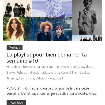
Musique
La playlist pour bien démarrer ta
semaine #10
,
,
19 décembre 2016
Morgane
Bleeker
coldplay
david
,
,
,
,
,
,
Bowie
Fishbach
Gossip
jack savoretti
Karen Gillian
playlist
,
,
,
Rihanna
Seafret
sia
Velvet Underground
PLAYLIST – On reprend un peu du poil de la bête cette
semaine. L’effet vacances en perspective, sans doute. Allez,
Read more