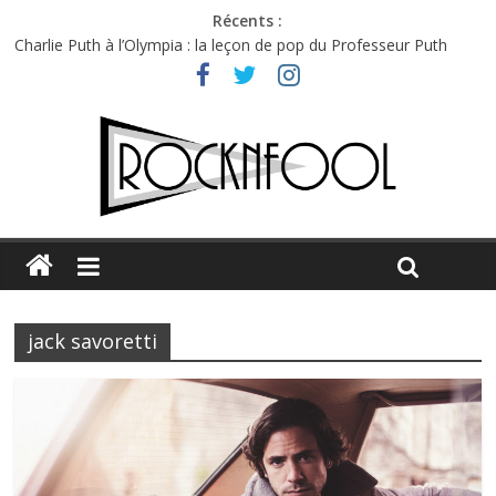
Récents :
Charlie Puth à l’Olympia : la leçon de pop du Professeur Puth
Festival Triptyque : un nouveau festival de musique indépendant
à Montréal
Hellfest 2026 vendredi : température et émotions en hausse
Hellfest 2026 jeudi : impossible de choisir entre chaleur et bonne
humeur
Première édition du Midgard Festival : entre bière, métal et
tatouages
jack savoretti