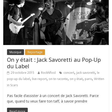
Musique
Reportage
On y était : Jack Savoretti au Pop-Up
du Label
,
,
29 octobre 2015
RockNfool
concert
jack savoretti
le
,
,
,
,
,
pop-up du label
live report
on te raconte
on y était
paris
Written
in Scars
Pas facile d’assister à un concert de Jack Savoretti. Parce
que, quand tu veux faire ton taff, à savoir prendre
Read more