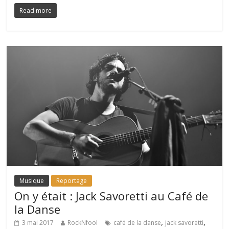
Read more
Musique
Reportage
On y était : Jack Savoretti au Café de
la Danse
,
,
3 mai 2017
RockNfool
café de la danse
jack savoretti