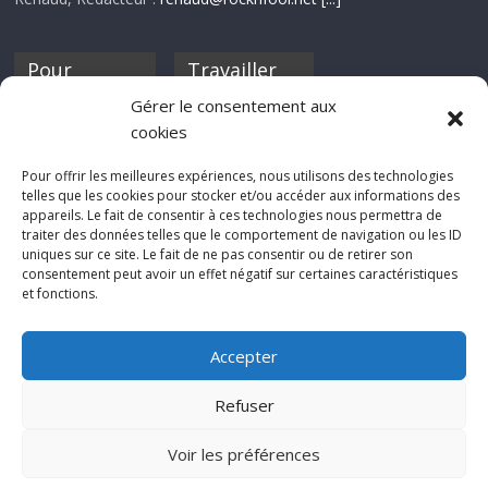
Pour
Travailler
nourrir ta
pour nous ?
Gérer le consentement aux
discothèque
cookies
Si tu souhaites
contribuer à
Pour offrir les meilleures expériences, nous utilisons des technologies
Rocknfool, n'hésite
telles que les cookies pour stocker et/ou accéder aux informations des
pas à nous envoyer
appareils. Le fait de consentir à ces technologies nous permettra de
tes chroniques de
traiter des données telles que le comportement de navigation ou les ID
concerts, de films,
uniques sur ce site. Le fait de ne pas consentir ou de retirer son
séries ou des billets
consentement peut avoir un effet négatif sur certaines caractéristiques
d'humeur :
et fonctions.
sabine@rocknfool.
net
Accepter
Refuser
Voir les préférences