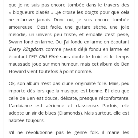
que je ne suis pas encore tombée dans le travers des
« blogueurs blasés »…je croise les doigts pour que cela
ne m’arrive jamais. Donc oui, je suis encore tombée
amoureuse. C’est facile, une guitare sèche, une jolie
mélodie, un univers peu triste, et emballé c’est pesé,
Swann fond en larme. Oui j’ai fondu en larme en écoutant
Every Kingdom
, comme j’avais déjà fondu en larme en
écoutant l’EP
Old Pine
sans doute le froid et le temps
maussade joue sur mon humeur, mais cet album de Ben
Howard vient toutefois à point nommé.
Ok, son album n’est pas d’une originalité folle. Mais, peu
importe dès lors que la musique est bonne. Et dieu que
celle de Ben est douce, délicate, presque réconfortante.
L’ambiance est aérienne et classieuse. Parfois, elle
adopte un air de blues (Diamonds). Mais surtout, elle est
habitée toujours.
S’il ne révolutionne pas le genre folk, il marie les