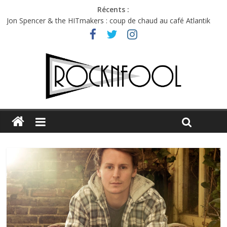
Récents :
Jon Spencer & the HITmakers : coup de chaud au café Atlantik
Hellfest 2026 vendredi : température et émotions en hausse
Hellfest 2026 jeudi : impossible de choisir entre chaleur et bonne
humeur
Première édition du Midgard Festival : entre bière, métal et
tatouages
Charlie Puth à l’Olympia : la leçon de pop du Professeur Puth