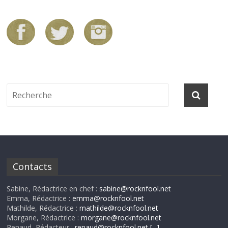
Contacts
Sabine, Rédactrice en chef :
sabine@rocknfool.net
Emma, Rédactrice :
emma@rocknfool.net
Mathilde, Rédactrice :
mathilde@rocknfool.net
Morgane, Rédactrice :
morgane@rocknfool.net
Renaud, Rédacteur :
renaud@rocknfool.net
[...]