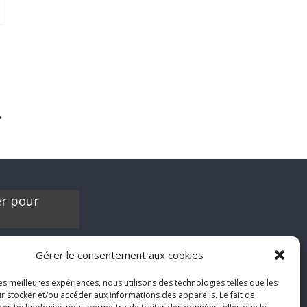
→
er pour
es contribuer à
Gérer le consentement aux cookies
'hésite pas à nous
chroniques de
les meilleures expériences, nous utilisons des technologies telles que les
films, séries ou
r stocker et/ou accéder aux informations des appareils. Le fait de
'humeur :