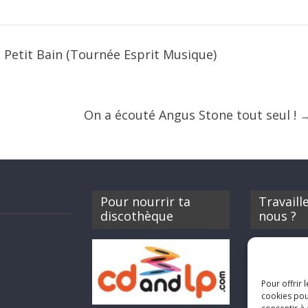
u Petit Bain (Tournée Esprit Musique)
On a écouté Angus Stone tout seul !
Pour nourrir ta
Travaill
discothèque
nous ?
Si tu souhait
Rocknfool, n
envoyer tes 
Pour offrir 
concerts, de 
cookies pou
des billets d