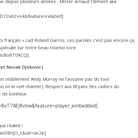
me depuis plusieurs années : Mister Arnaud Clément aka
SD72x6Zvs4&feature=related]
noi français » cad Roland Garros. Les paroles c’est pas encore ça,
 spéciale sur notre beau tournoi ocre.
FNoBo8TDkCQ]
 et Novak Djokovic)
 Bon visiblement Andy Murray ne l’assume pas du tout
ù on le voit chanter). Respect aux Bryans (les cadors du
t de bonheur.
v=8xT74EJ8vbw&feature=player_embedded]
ue réalité !
raVD8hJO_c&ob=av2e]