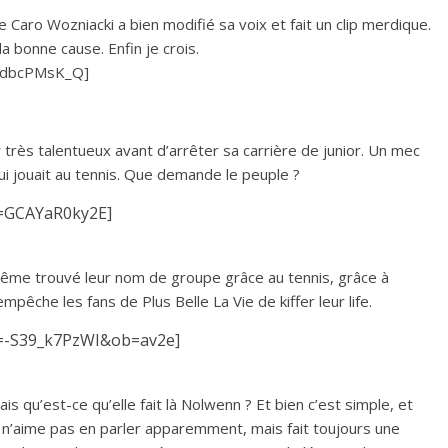
e Caro Wozniacki a bien modifié sa voix et fait un clip merdique.
la bonne cause. Enfin je crois.
5_dbcPMsK_Q]
r très talentueux avant d’arrêter sa carrière de junior. Un mec
qui jouait au tennis. Que demande le peuple ?
v=GCAYaR0ky2E]
 même trouvé leur nom de groupe grâce au tennis, grâce à
êche les fans de Plus Belle La Vie de kiffer leur life.
v=-S39_k7PzWI&ob=av2e]
qu’est-ce qu’elle fait là Nolwenn ? Et bien c’est simple, et
e n’aime pas en parler apparemment, mais fait toujours une