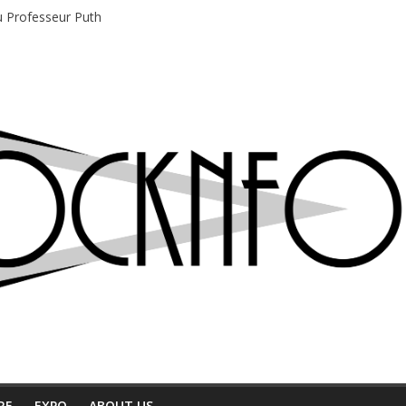
du Professeur Puth
e musique indépendant à Montréal
motions en hausse
 entre chaleur et bonne humeur
e bière, métal et tatouages
RE
EXPO
ABOUT US