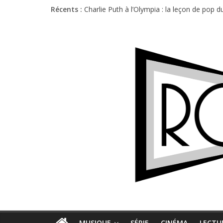
Récents :
Charlie Puth à l’Olympia : la leçon de pop 
Festival Triptyque : un nouveau festival d
Hellfest 2026 vendredi : température et é
Hellfest 2026 jeudi : impossible de choisir
Première édition du Midgard Festival : entr
MUSIQUE
SÉRIE
CINÉMA
LECTU