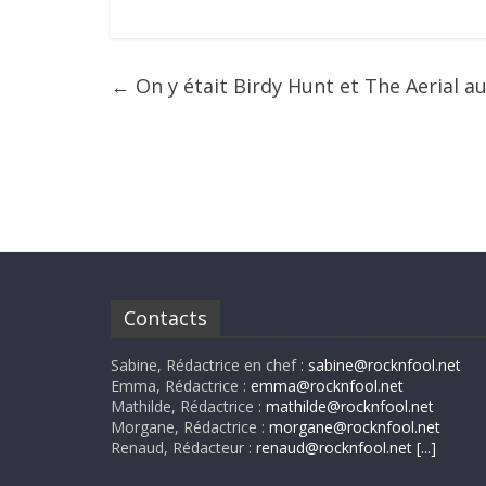
←
On y était Birdy Hunt et The Aerial a
Contacts
Sabine, Rédactrice en chef :
sabine@rocknfool.net
Emma, Rédactrice :
emma@rocknfool.net
Mathilde, Rédactrice :
mathilde@rocknfool.net
Morgane, Rédactrice :
morgane@rocknfool.net
Renaud, Rédacteur :
renaud@rocknfool.net
[...]