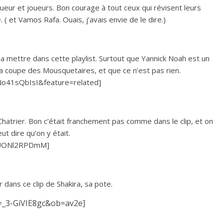
, sueur et joueurs. Bon courage à tout ceux qui révisent leurs
é. ( et Vamos Rafa. Ouais, j’avais envie de le dire.)
 la mettre dans cette playlist. Surtout que Yannick Noah est un
la coupe des Mousquetaires, et que ce n’est pas rien.
o41sQbIsI&feature=related]
e Chatrier. Bon c’était franchement pas comme dans le clip, et on
ut dire qu’on y était.
SUONl2RPDmM]
dans ce clip de Shakira, sa pote.
=_3-GiVIE8gc&ob=av2e]