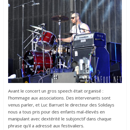
Avant le concert un gros speech était organisé :
l’hommage aux associations. Des intervenants sont
venus parler, et Luc Barruet le directeur des Solidays
nous a tous pris pour des enfants mal-élevés en
manipulant avec dextérité le subjonctif dans chaque
phrase qu’il a adressé aux festivaliers.