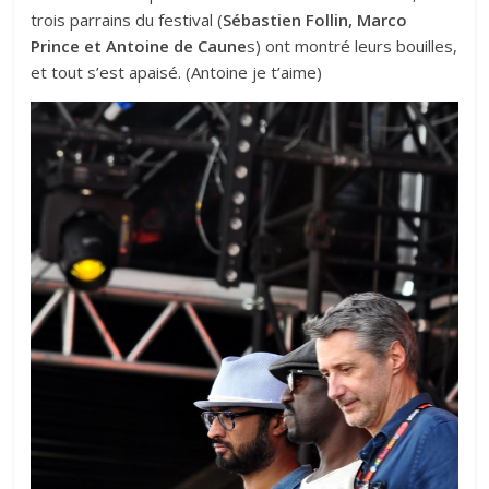
trois parrains du festival (
Sébastien Follin, Marco
Prince et Antoine de Caune
s) ont montré leurs bouilles,
et tout s’est apaisé. (Antoine je t’aime)