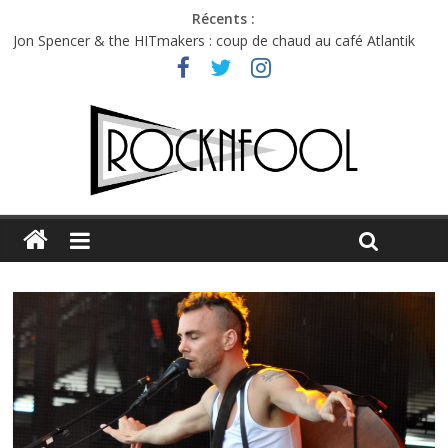
Récents :
Charlie Puth à l’Olympia : la leçon de pop du Professeur Puth
Jon Spencer & the HITmakers : coup de chaud au café Atlantik
Hellfest 2026 vendredi : température et émotions en hausse
Hellfest 2026 jeudi : impossible de choisir entre chaleur et bonne
humeur
Première édition du Midgard Festival : entre bière, métal et
tatouages