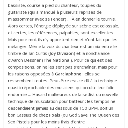
bassiste, course à pied du chanteur, toupies du
guitariste (qui a manqué à plusieurs reprises de
m’assommer avec sa Fender) … À en donner le tournis.
Alors certes, l’énergie déployée sur scène est colossale,
et certes, les références, palpables, sont excellentes.
Mais pour moi, ils n’y apportent rien et n’ont fait que les
mélanger. Même la voix du chanteur est un mix entre le
timbre de Ian Curtis (
Joy
Division
) et la nonchalance
d’Aaron Dessner (
The
National
). Pour ce qui est des
compositions, on ne les sent pas s’enchaîner, mais pour
les raisons opposées à
Garciaphone
: elles se
ressemblent toutes. Peut-être est-ce dû à la technique
quasi irréprochable des musiciens qui occulte leur folie
endormie … Hasard malheureux de la setlist ou nouvelle
technique de musculation pour batteur : les tempos ne
descendaient jamais au dessous de 150 BPM, soit un
bon Cassius de chez
Foals
(ou God Save The Queen des
Sex Pistols pour les moins frais d’entre