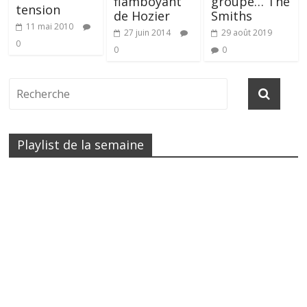
flamboyant
groupe… The
tension
de Hozier
Smiths
11 mai 2010
27 juin 2014
29 août 2019
0
0
0
Playlist de la semaine