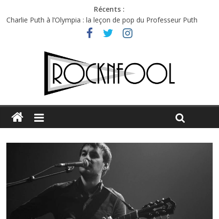
Récents :
Charlie Puth à l’Olympia : la leçon de pop du Professeur Puth
Festival Triptyque : un nouveau festival de musique indépendant
à Montréal
Hellfest 2026 vendredi : température et émotions en hausse
Hellfest 2026 jeudi : impossible de choisir entre chaleur et bonne
humeur
Première édition du Midgard Festival : entre bière, métal et
tatouages