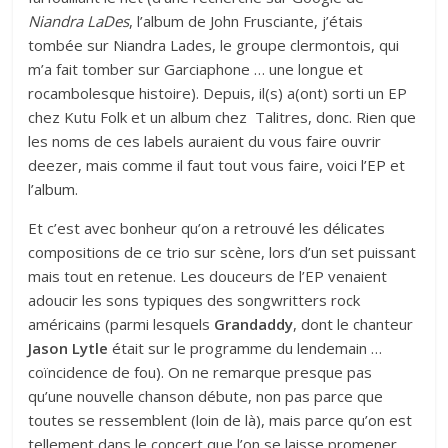
Niandra LaDes
, l’album de John Frusciante, j’étais
tombée sur Niandra Lades, le groupe clermontois, qui
m’a fait tomber sur Garciaphone … une longue et
rocambolesque histoire). Depuis, il(s) a(ont) sorti un EP
chez Kutu Folk et un album chez Talitres, donc. Rien que
les noms de ces labels auraient du vous faire ouvrir
deezer, mais comme il faut tout vous faire, voici
l’EP
et
l’album
.
Et c’est avec bonheur qu’on a retrouvé les délicates
compositions de ce trio sur scène, lors d’un set puissant
mais tout en retenue. Les douceurs de l’EP venaient
adoucir les sons typiques des songwritters rock
américains (parmi lesquels
Grandaddy
, dont le chanteur
Jason
Lytle
était sur le programme du lendemain …
coïncidence de fou). On ne remarque presque pas
qu’une nouvelle chanson débute, non pas parce que
toutes se ressemblent (loin de là), mais parce qu’on est
tellement dans le concert que l’on se laisse promener