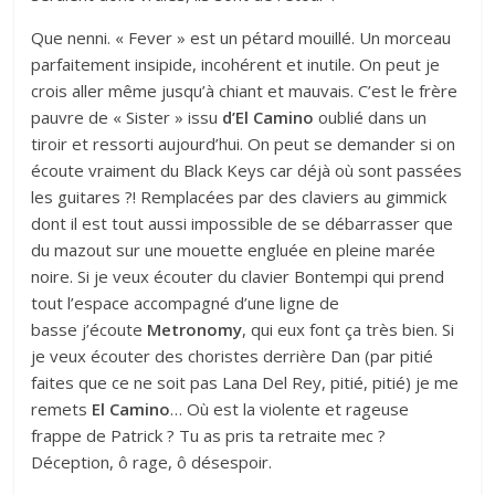
Que nenni. « Fever » est un pétard mouillé. Un morceau
parfaitement insipide, incohérent et inutile. On peut je
crois aller même jusqu’à chiant et mauvais. C’est le frère
pauvre de « Sister » issu
d’El Camino
oublié dans un
tiroir et ressorti aujourd’hui. On peut se demander si on
écoute vraiment du Black Keys car déjà où sont passées
les guitares ?! Remplacées par des claviers au gimmick
dont il est tout aussi impossible de se débarrasser que
du mazout sur une mouette engluée en pleine marée
noire. Si je veux écouter du clavier Bontempi qui prend
tout l’espace accompagné d’une ligne de
basse j’écoute
Metronomy
, qui eux font ça très bien. Si
je veux écouter des choristes derrière Dan (par pitié
faites que ce ne soit pas Lana Del Rey, pitié, pitié) je me
remets
El Camino
… Où est la violente et rageuse
frappe de Patrick ? Tu as pris ta retraite mec ?
Déception, ô rage, ô désespoir.