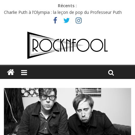
Récents :
Charlie Puth à l’Olympia : la leçon de pop du Professeur Puth
Festival Triptyque : un nouveau festival de musique indépendant
à Montréal
Hellfest 2026 vendredi : température et émotions en hausse
Hellfest 2026 jeudi : impossible de choisir entre chaleur et bonne
humeur
Première édition du Midgard Festival : entre bière, métal et
tatouages