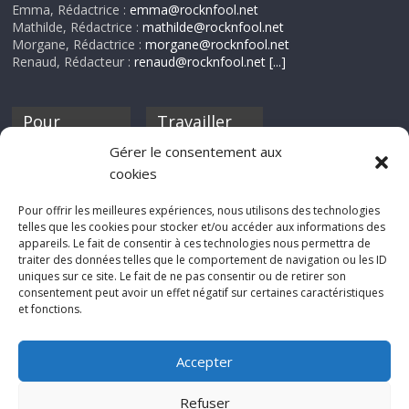
Emma, Rédactrice :
emma@rocknfool.net
Mathilde, Rédactrice :
mathilde@rocknfool.net
Morgane, Rédactrice :
morgane@rocknfool.net
Renaud, Rédacteur :
renaud@rocknfool.net
[...]
Pour
Travailler
nourrir ta
pour nous ?
Gérer le consentement aux
discothèque
cookies
Si tu souhaites
contribuer à
Pour offrir les meilleures expériences, nous utilisons des technologies
Rocknfool, n'hésite
telles que les cookies pour stocker et/ou accéder aux informations des
pas à nous envoyer
appareils. Le fait de consentir à ces technologies nous permettra de
tes chroniques de
traiter des données telles que le comportement de navigation ou les ID
concerts, de films,
uniques sur ce site. Le fait de ne pas consentir ou de retirer son
séries ou des billets
consentement peut avoir un effet négatif sur certaines caractéristiques
d'humeur :
et fonctions.
sabine@rocknfool.
net
Accepter
Refuser