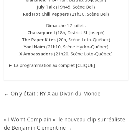
July Talk
(19h45, Scène Bell)
Red Hot Chili Peppers
(21h30, Scène Bell)
Dimanche 17 juillet :
Chassepareil
(18h, District St-Joseph)
The Paper Kites
(20h, Scène Loto-Québec)
Yael Naim
(21h10, Scène Hydro-Québec)
X Ambassadors
(21h20, Scène Loto-Québec)
► La programmation au complet [
CLIQUE
]
←
On y était : RY X au Divan du Monde
« I Won’t Complain », le nouveau clip surréaliste
de Benjamin Clementine
→