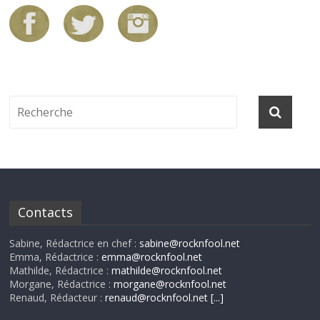
Contacts
Sabine, Rédactrice en chef :
sabine@rocknfool.net
Emma, Rédactrice :
emma@rocknfool.net
Mathilde, Rédactrice :
mathilde@rocknfool.net
Morgane, Rédactrice :
morgane@rocknfool.net
Renaud, Rédacteur :
renaud@rocknfool.net
[...]