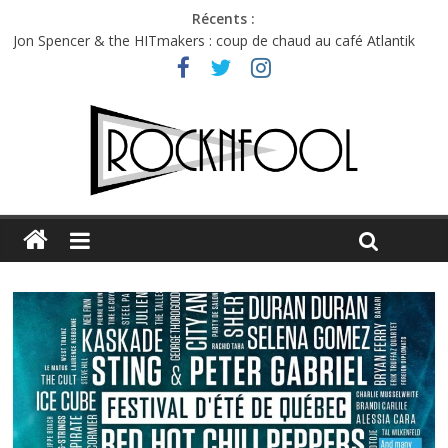
Récents :
Jon Spencer & the HITmakers : coup de chaud au café Atlantik
Hellfest 2026 vendredi : température et émotions en hausse
Hellfest 2026 jeudi : impossible de choisir entre chaleur et bonne
humeur
Première édition du Midgard Festival : entre bière, métal et
tatouages
Charlie Puth à l’Olympia : la leçon de pop du Professeur Puth