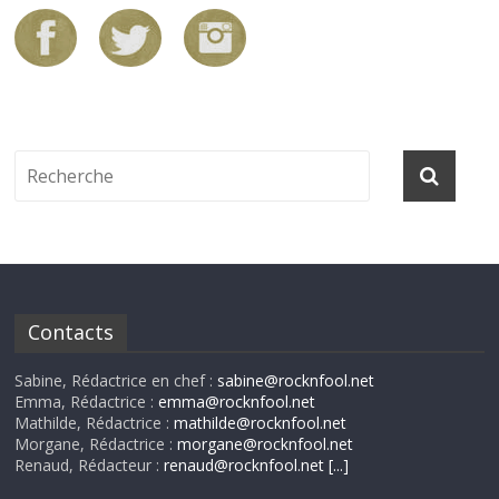
Contacts
Sabine, Rédactrice en chef :
sabine@rocknfool.net
Emma, Rédactrice :
emma@rocknfool.net
Mathilde, Rédactrice :
mathilde@rocknfool.net
Morgane, Rédactrice :
morgane@rocknfool.net
Renaud, Rédacteur :
renaud@rocknfool.net
[...]