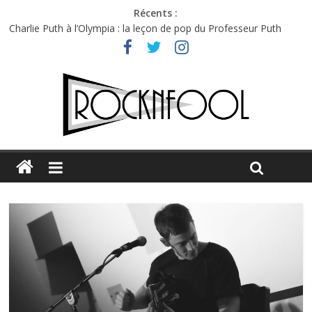
Récents :
Charlie Puth à l’Olympia : la leçon de pop du Professeur Puth
Festival Triptyque : un nouveau festival de musique indépendant
à Montréal
Hellfest 2026 vendredi : température et émotions en hausse
Hellfest 2026 jeudi : impossible de choisir entre chaleur et bonne
humeur
Première édition du Midgard Festival : entre bière, métal et
tatouages