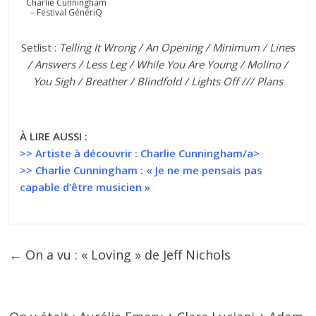
Charlie Cunningham
– Festival GénériQ
Setlist :
Telling It Wrong / An Opening / Minimum / Lines
/ Answers / Less Leg / While You Are Young / Molino /
You Sigh / Breather / Blindfold / Lights Off /// Plans
À LIRE AUSSI :
>>
Artiste à découvrir : Charlie Cunningham/a>
>>
Charlie Cunningham : « Je ne me pensais pas
capable d’être musicien »
←
On a vu : « Loving » de Jeff Nichols