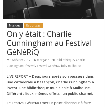
Musique
Reportage
On y était : Charlie
Cunningham au Festival
GéNéRiQ
,
18 février 2017
Morgane
bibliothèque
Charlie
,
,
,
,
Cunningham
festival
Festival GénériQ
folk
mulhouse
LIVE REPORT – Deux jours après son passage dans
une cathédrale à Besançon, Charlie Cunningham a
investi une bibliothèque municipale à Mulhouse.
Différents lieux, mêmes effets : un public charmé.
Le Festival GéNéRiQ met un point d’honneur à faire