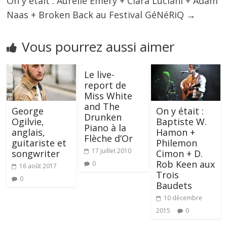
On y était : Aurélie Emery + Clara Luciani + Adam
Naas + Broken Back au Festival GéNéRiQ
→
Vous pourrez aussi aimer
Le live-
report de
Miss White
and The
George
On y était :
Drunken
Ogilvie,
Baptiste W.
Piano à la
anglais,
Hamon +
Flèche d’Or
guitariste et
Philemon
17 juillet 2010
songwriter
Cimon + D.
Rob Keen aux
0
16 août 2017
Trois
0
Baudets
10 décembre
2015
0