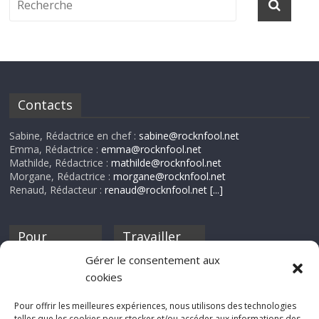
Contacts
Sabine, Rédactrice en chef :
sabine@rocknfool.net
Emma, Rédactrice :
emma@rocknfool.net
Mathilde, Rédactrice :
mathilde@rocknfool.net
Morgane, Rédactrice :
morgane@rocknfool.net
Renaud, Rédacteur :
renaud@rocknfool.net
[...]
Pour
Travailler
nourrir ta
pour nous ?
Gérer le consentement aux
discothèque
cookies
Si tu souhaites
contribuer à
Pour offrir les meilleures expériences, nous utilisons des technologies
Rocknfool, n'hésite
telles que les cookies pour stocker et/ou accéder aux informations des