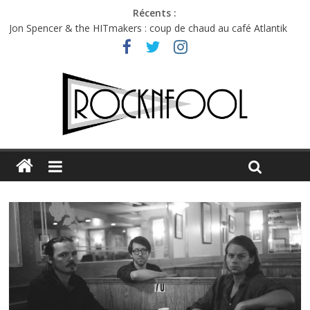
Récents :
Charlie Puth à l’Olympia : la leçon de pop du Professeur Puth
Jon Spencer & the HITmakers : coup de chaud au café Atlantik
Hellfest 2026 vendredi : température et émotions en hausse
Hellfest 2026 jeudi : impossible de choisir entre chaleur et bonne
humeur
Première édition du Midgard Festival : entre bière, métal et
tatouages