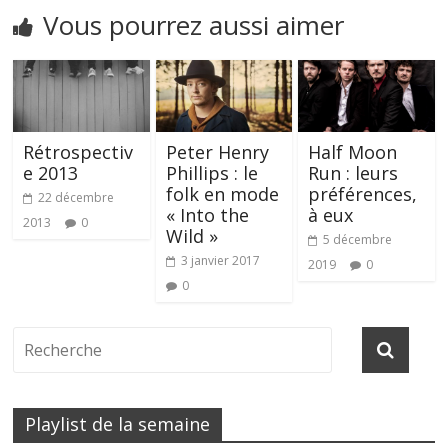
Vous pourrez aussi aimer
Rétrospectiv
Peter Henry
Half Moon
e 2013
Phillips : le
Run : leurs
folk en mode
préférences,
22 décembre
« Into the
à eux
2013
0
Wild »
5 décembre
3 janvier 2017
2019
0
0
Playlist de la semaine