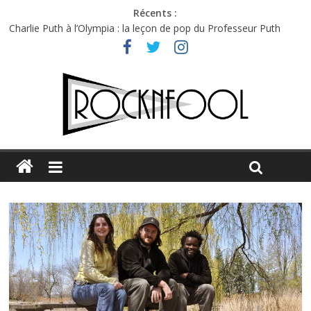
Récents :
Première édition du Midgard Festival : entre bière, métal et
tatouages
Charlie Puth à l’Olympia : la leçon de pop du Professeur Puth
Festival Triptyque : un nouveau festival de musique indépendant
à Montréal
Hellfest 2026 vendredi : température et émotions en hausse
Hellfest 2026 jeudi : impossible de choisir entre chaleur et bonne
humeur