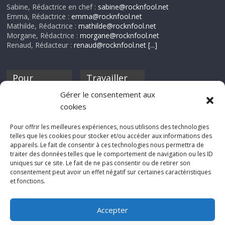
Sabine, Rédactrice en chef :
sabine@rocknfool.net
Emma, Rédactrice :
emma@rocknfool.net
Mathilde, Rédactrice :
mathilde@rocknfool.net
Morgane, Rédactrice :
morgane@rocknfool.net
Renaud, Rédacteur :
renaud@rocknfool.net
[...]
Pour
Travailler
nourrir ta
pour nous ?
Gérer le consentement aux
discothèque
cookies
Si tu souhaites
contribuer à
Pour offrir les meilleures expériences, nous utilisons des technologies
Rocknfool, n'hésite
telles que les cookies pour stocker et/ou accéder aux informations des
pas à nous envoyer
appareils. Le fait de consentir à ces technologies nous permettra de
tes chroniques de
traiter des données telles que le comportement de navigation ou les ID
concerts, de films,
uniques sur ce site. Le fait de ne pas consentir ou de retirer son
séries ou des billets
consentement peut avoir un effet négatif sur certaines caractéristiques
d'humeur :
et fonctions.
sabine@rocknfool.
net
Accepter