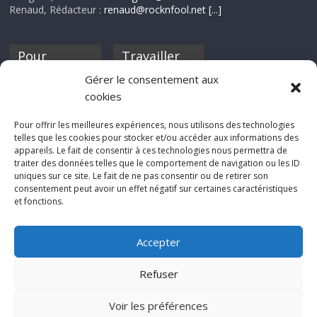
Renaud, Rédacteur :
renaud@rocknfool.net
[...]
Pour
Travailler
nourrir ta
pour nous ?
Gérer le consentement aux
discothèque
cookies
Si tu souhaites
contribuer à
Pour offrir les meilleures expériences, nous utilisons des technologies
Rocknfool, n'hésite
telles que les cookies pour stocker et/ou accéder aux informations des
pas à nous envoyer
appareils. Le fait de consentir à ces technologies nous permettra de
tes chroniques de
traiter des données telles que le comportement de navigation ou les ID
concerts, de films,
uniques sur ce site. Le fait de ne pas consentir ou de retirer son
séries ou des billets
consentement peut avoir un effet négatif sur certaines caractéristiques
d'humeur :
et fonctions.
sabine@rocknfool.
net
Accepter
Refuser
Voir les préférences