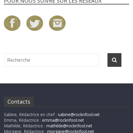
POUR NOUS SUIVRE SUR LES RÉSEAUX
Contacts
Sabine, Rédactrice en chef :
sabine@rocknfool.net
Emma, Rédactrice :
emma@rocknfool.net
Mathilde, Rédactrice :
mathilde@rocknfool.net
Morgane, Rédactrice :
morgane@rocknfool.net