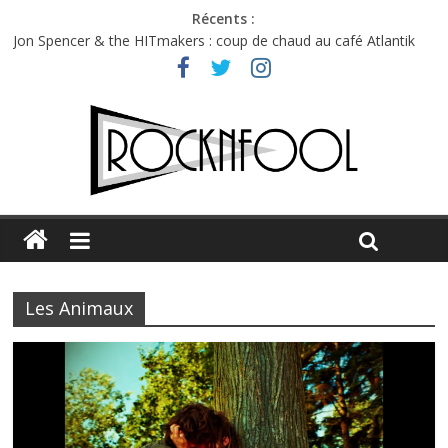
Récents :
Jon Spencer & the HITmakers : coup de chaud au café Atlantik
Hellfest 2026 vendredi : température et émotions en hausse
Hellfest 2026 jeudi : impossible de choisir entre chaleur et bonne
humeur
Première édition du Midgard Festival : entre bière, métal et
tatouages
Charlie Puth à l’Olympia : la leçon de pop du Professeur Puth
Les Animaux