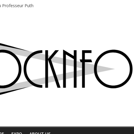
du Professeur Puth
e musique indépendant à Montréal
motions en hausse
 entre chaleur et bonne humeur
e bière, métal et tatouages
RE
EXPO
ABOUT US