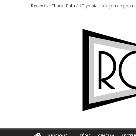
Récents :
Charlie Puth à l’Olympia : la leçon de pop 
Festival Triptyque : un nouveau festival d
Hellfest 2026 vendredi : température et é
Hellfest 2026 jeudi : impossible de choisir
Première édition du Midgard Festival : entr
MUSIQUE
SÉRIE
CINÉMA
LECTU