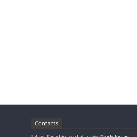
Contacts
Sabine, Rédactrice en chef :
sabine@rocknfool.net