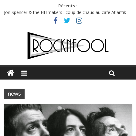
Récents :
Jon Spencer & the HITmakers : coup de chaud au café Atlantik
Hellfest 2026 vendredi : température et émotions en hausse
Hellfest 2026 jeudi : impossible de choisir entre chaleur et bonne
humeur
Première édition du Midgard Festival : entre bière, métal et
tatouages
Charlie Puth à l’Olympia : la leçon de pop du Professeur Puth
news