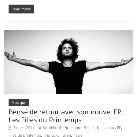
Read more
Musique
Bensé de retour avec son nouvel EP,
Les Filles du Printemps
,
,
,
,
3 mars 2014
RockNfool
album
Bensé
bensenior
EP
,
,
,
filles du printemps
jil is lucky
julien
news