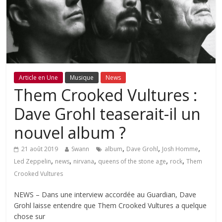
Article en Une
Musique
News
Them Crooked Vultures :
Dave Grohl teaserait-il un
nouvel album ?
,
,
,
21 août 2019
Swann
album
Dave Grohl
Josh Homme
,
,
,
,
,
Led Zeppelin
news
nirvana
queens of the stone age
rock
Them
Crooked Vultures
NEWS – Dans une interview accordée au Guardian, Dave
Grohl laisse entendre que Them Crooked Vultures a quelque
chose sur