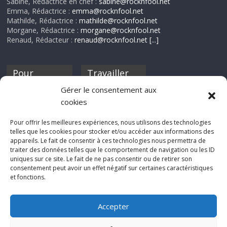
Sabine, Rédactrice en chef :
sabine@rocknfool.net
Emma, Rédactrice :
emma@rocknfool.net
Mathilde, Rédactrice :
mathilde@rocknfool.net
Morgane, Rédactrice :
morgane@rocknfool.net
Renaud, Rédacteur :
renaud@rocknfool.net
[...]
Pour
Travailler
nourrir ta
pour nous ?
Gérer le consentement aux
discothèque
cookies
Si tu souhaites
contribuer à
Pour offrir les meilleures expériences, nous utilisons des technologies
Rocknfool, n'hésite
telles que les cookies pour stocker et/ou accéder aux informations des
pas à nous envoyer
appareils. Le fait de consentir à ces technologies nous permettra de
tes chroniques de
traiter des données telles que le comportement de navigation ou les ID
concerts, de films,
uniques sur ce site. Le fait de ne pas consentir ou de retirer son
séries ou des billets
consentement peut avoir un effet négatif sur certaines caractéristiques
d'humeur :
et fonctions.
sabine@rocknfool.
net
Accepter