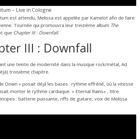
nitum – Live in Cologne
itum est attendu, Melissa est appelée par Kamelot afin de faire
péenne. Tournée qui promouvra leur treizième album
The
tôt que
Chapter III : Downfall
.
ter III : Downfall
nt une teinte de modernité dans la musique rock/métal, Ad
éjà) troisième chapitre.
de Down » posait déjà les bases : rythme effréné, où la vitesse
isait monter le rythme cardiaque. «
Eternal Rains
« , titre
cipes : batterie puissante, riffs de guitare, voix de Melissa