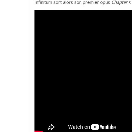
Infinitum sort alors son premier opus
Chapter I