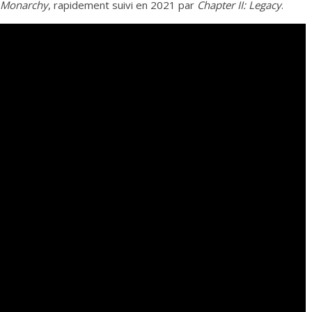
: Monarchy
, rapidement suivi en 2021 par
Chapter II: Legacy
.