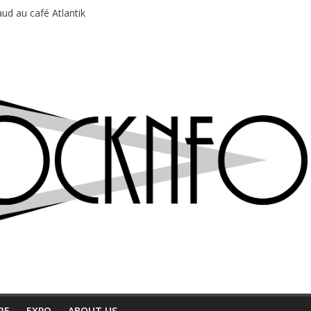
du Professeur Puth
ud au café Atlantik
motions en hausse
 entre chaleur et bonne humeur
e bière, métal et tatouages
RE
EXPO
ABOUT US