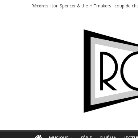
Charlie Puth à l’Olympia : la leçon de pop 
Récents :
Jon Spencer & the HITmakers : coup de cha
Hellfest 2026 vendredi : température et é
Hellfest 2026 jeudi : impossible de choisir
Première édition du Midgard Festival : entr
MUSIQUE
SÉRIE
CINÉMA
LECTU