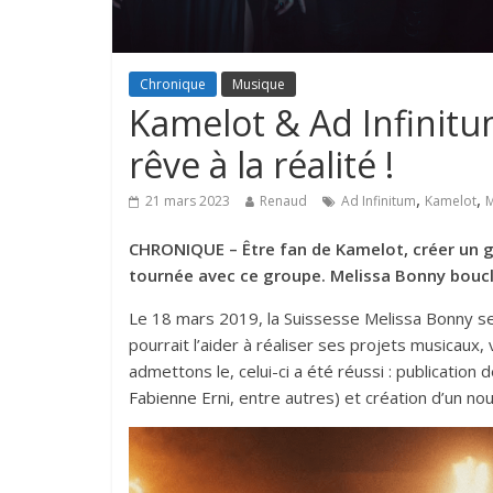
Chronique
Musique
Kamelot & Ad Infinitu
rêve à la réalité !
,
,
21 mars 2023
Renaud
Ad Infinitum
Kamelot
M
CHRONIQUE – Être fan de Kamelot, créer un gr
tournée avec ce groupe. Melissa Bonny boucle
Le 18 mars 2019, la Suissesse Melissa Bonny se 
pourrait l’aider à réaliser ses projets musicaux, v
admettons le, celui-ci a été réussi : publication 
Fabienne Erni
, entre autres) et création d’un no