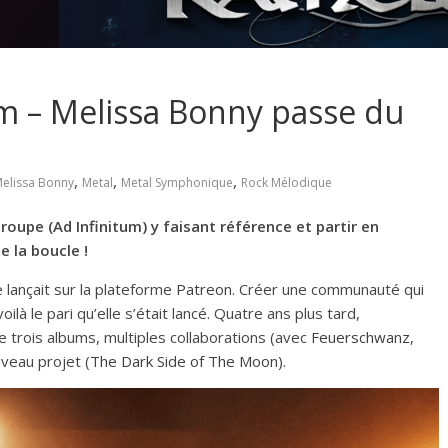
m – Melissa Bonny passe du
,
,
,
elissa Bonny
Metal
Metal Symphonique
Rock Mélodique
oupe (Ad Infinitum) y faisant référence et partir en
 la boucle !
lançait sur la plateforme
Patreon
. Créer une communauté qui
oilà le pari qu’elle s’était lancé. Quatre ans plus tard,
de trois albums, multiples collaborations (avec
Feuerschwanz
,
uveau projet (
The Dark Side of The Moon
).