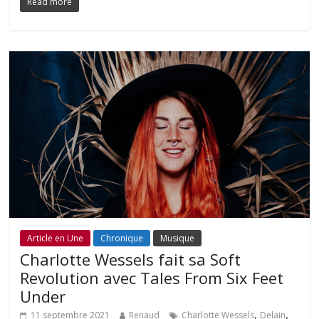
Read more
Article en Une
Chronique
Musique
Charlotte Wessels fait sa Soft
Revolution avec Tales From Six Feet
Under
,
,
11 septembre 2021
Renaud
Charlotte Wessels
Delain