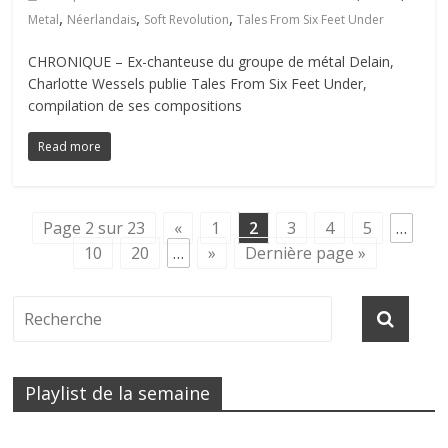
,
,
,
Metal
Néerlandais
Soft Revolution
Tales From Six Feet Under
CHRONIQUE – Ex-chanteuse du groupe de métal Delain,
Charlotte Wessels publie Tales From Six Feet Under,
compilation de ses compositions
Read more
Page 2 sur 23
«
1
2
3
4
5
…
10
20
…
»
Dernière page »
Playlist de la semaine