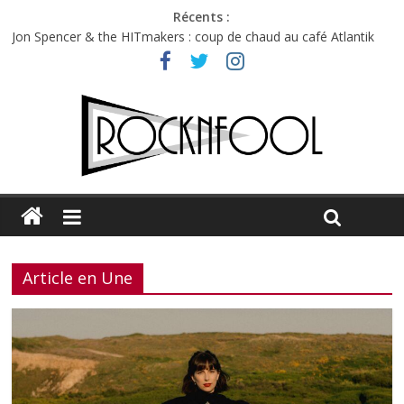
Récents :
Jon Spencer & the HITmakers : coup de chaud au café Atlantik
Hellfest 2026 vendredi : température et émotions en hausse
Hellfest 2026 jeudi : impossible de choisir entre chaleur et bonne
humeur
Première édition du Midgard Festival : entre bière, métal et
tatouages
Charlie Puth à l’Olympia : la leçon de pop du Professeur Puth
Article en Une