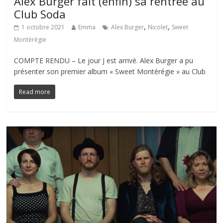
Alex Burger fait (enfin) sa rentrée au
Club Soda
,
,
1 octobre 2021
Emma
Alex Burger
Nicolet
Sweet
Montérégie
COMPTE RENDU – Le jour J est arrivé. Alex Burger a pu
présenter son premier album « Sweet Montérégie » au Club
Read more