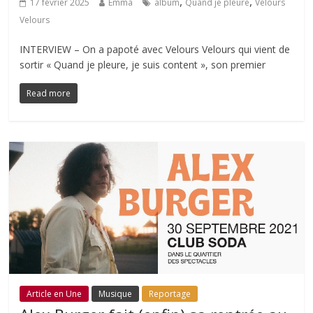
,
,
17 février 2025
Emma
album
Quand je pleure
Velours
Velours
INTERVIEW – On a papoté avec Velours Velours qui vient de
sortir « Quand je pleure, je suis content », son premier
Read more
Article en Une
Musique
Reportage