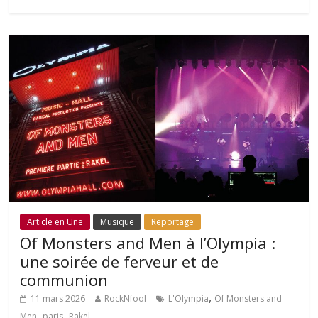
Article en Une
Musique
Reportage
Of Monsters and Men à l’Olympia :
une soirée de ferveur et de
communion
,
11 mars 2026
RockNfool
L'Olympia
Of Monsters and
,
,
Men
paris
Rakel