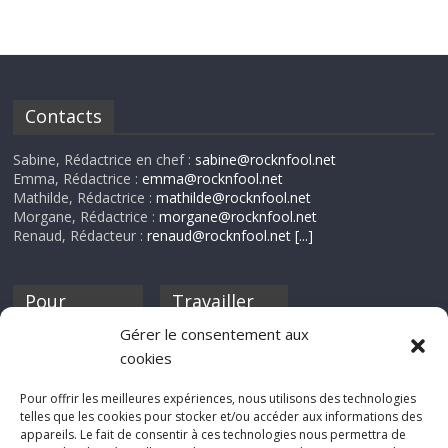
Contacts
Sabine, Rédactrice en chef :
sabine@rocknfool.net
Emma, Rédactrice :
emma@rocknfool.net
Mathilde, Rédactrice :
mathilde@rocknfool.net
Morgane, Rédactrice :
morgane@rocknfool.net
Renaud, Rédacteur :
renaud@rocknfool.net
[...]
Pour
Travailler
nourrir ta
pour nous ?
Gérer le consentement aux
discothèque
cookies
Si tu souhaites
contribuer à
Pour offrir les meilleures expériences, nous utilisons des technologies
Rocknfool, n'hésite
telles que les cookies pour stocker et/ou accéder aux informations des
pas à nous envoyer
appareils. Le fait de consentir à ces technologies nous permettra de
tes chroniques de