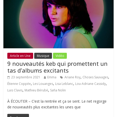
Article en Une
Musique
Vidéo
9 nouveautés keb qui promettent un
tas d’albums excitants
,
,
23 septembre 2021
Emma
Ariane Roy
Choses Sauvages
,
,
,
,
Étienne Coppée
Les Louanges
Lisa Leblanc
Lou-Adriane Cassidy
,
,
Luis Clavis
Mathieu Bérubé
Safia Nolin
À ÉCOUTER – C’est la rentrée et ça se sent. Le net regorge
de nouveautés plus excitantes les unes que