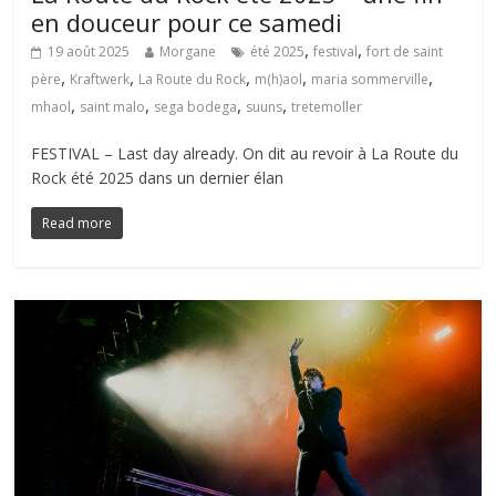
en douceur pour ce samedi
,
,
19 août 2025
Morgane
été 2025
festival
fort de saint
,
,
,
,
,
père
Kraftwerk
La Route du Rock
m(h)aol
maria sommerville
,
,
,
,
mhaol
saint malo
sega bodega
suuns
tretemoller
FESTIVAL – Last day already. On dit au revoir à La Route du
Rock été 2025 dans un dernier élan
Read more