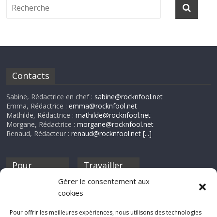
Contacts
Sabine, Rédactrice en chef :
sabine@rocknfool.net
Emma, Rédactrice :
emma@rocknfool.net
Mathilde, Rédactrice :
mathilde@rocknfool.net
Morgane, Rédactrice :
morgane@rocknfool.net
Renaud, Rédacteur :
renaud@rocknfool.net
[...]
Pour
Travailler
nourrir ta
pour nous ?
Gérer le consentement aux
discothèque
cookies
Si tu souhaites
contribuer à
Pour offrir les meilleures expériences, nous utilisons des technologies
Rocknfool, n'hésite