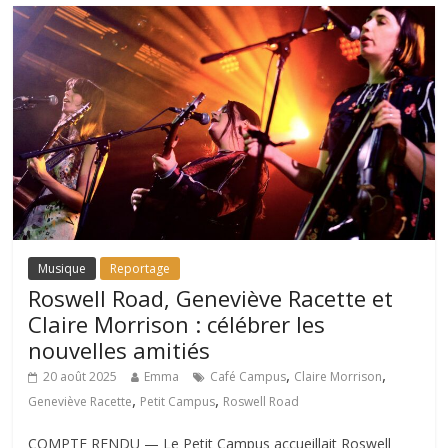
Musique
Reportage
Roswell Road, Geneviève Racette et
Claire Morrison : célébrer les
nouvelles amitiés
,
,
20 août 2025
Emma
Café Campus
Claire Morrison
,
,
Geneviève Racette
Petit Campus
Roswell Road
COMPTE RENDU — Le Petit Campus accueillait Roswell