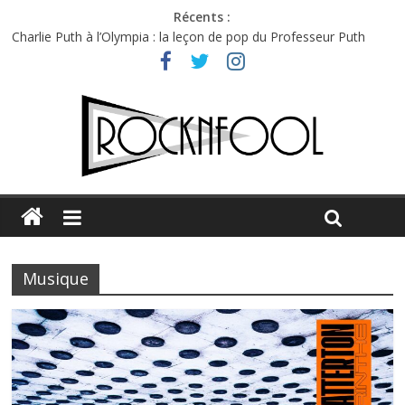
Récents :
Première édition du Midgard Festival : entre bière, métal et
tatouages
Charlie Puth à l’Olympia : la leçon de pop du Professeur Puth
Festival Triptyque : un nouveau festival de musique indépendant
à Montréal
Hellfest 2026 vendredi : température et émotions en hausse
Hellfest 2026 jeudi : impossible de choisir entre chaleur et bonne
humeur
Musique