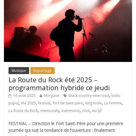
Musique
Reportage
La Route du Rock été 2025 –
programmation hybride ce jeudi
,
16 août 2025
Morgane
black country new road
bolis
,
,
,
,
,
,
pupul
été 2025
festival
fort de saint père
king krule
La Femme
,
,
,
,
La Route du Rock
memorials
overmono
rock
wu lyf
FESTIVAL – Direction le Fort Saint-Père pour une première
journée qui suit la tendance de l’ouverture : finalement