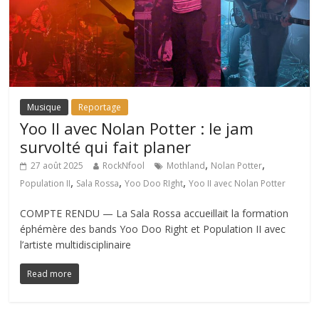
Musique
Reportage
Yoo II avec Nolan Potter : le jam
survolté qui fait planer
,
,
27 août 2025
RockNfool
Mothland
Nolan Potter
,
,
,
Population II
Sala Rossa
Yoo Doo RIght
Yoo II avec Nolan Potter
COMPTE RENDU — La Sala Rossa accueillait la formation
éphémère des bands Yoo Doo Right et Population II avec
l’artiste multidisciplinaire
Read more