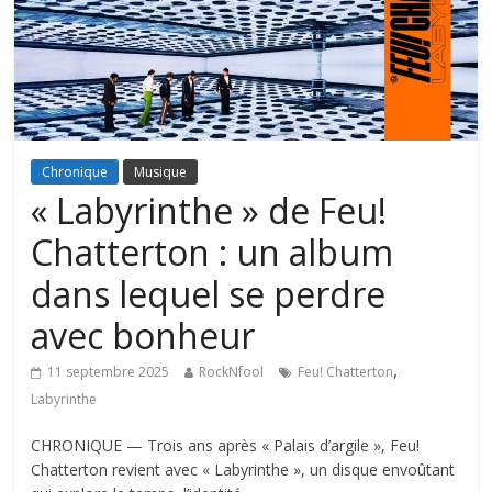
Chronique
Musique
« Labyrinthe » de Feu!
Chatterton : un album
dans lequel se perdre
avec bonheur
,
11 septembre 2025
RockNfool
Feu! Chatterton
Labyrinthe
CHRONIQUE — Trois ans après « Palais d’argile », Feu!
Chatterton revient avec « Labyrinthe », un disque envoûtant