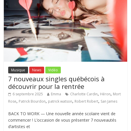
Musique
News
Vidéo
7 nouveaux singles québécois à
découvrir pour la rentrée
,
,
6 septembre 2025
Emma
Charlotte Cardin
Héron
Mort
,
,
,
,
Rose
Patrick Bourdon
patrick watson
Robert Robert
San James
BACK TO WORK — Une nouvelle année scolaire vient de
commencer ! L’occasion de vous présenter 7 nouveautés
d’artistes et