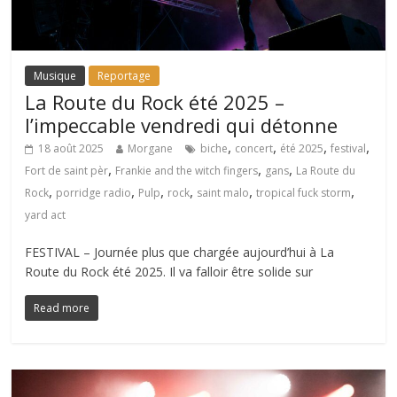
Musique
Reportage
La Route du Rock été 2025 –
l’impeccable vendredi qui détonne
,
,
,
,
18 août 2025
Morgane
biche
concert
été 2025
festival
,
,
,
Fort de saint pèr
Frankie and the witch fingers
gans
La Route du
,
,
,
,
,
,
Rock
porridge radio
Pulp
rock
saint malo
tropical fuck storm
yard act
FESTIVAL – Journée plus que chargée aujourd’hui à La
Route du Rock été 2025. Il va falloir être solide sur
Read more