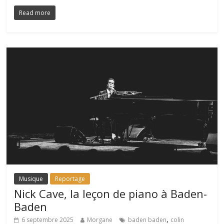
Read more
Musique
Reportage
Nick Cave, la leçon de piano à Baden-
Baden
,
6 septembre 2025
Morgane
baden baden
colin