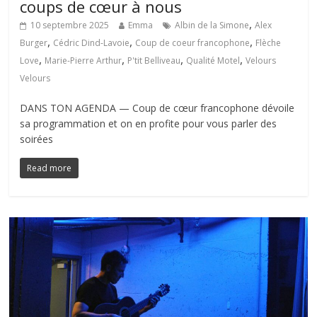
coups de cœur à nous
,
10 septembre 2025
Emma
Albin de la Simone
Alex
,
,
,
Burger
Cédric Dind-Lavoie
Coup de coeur francophone
Flèche
,
,
,
,
Love
Marie-Pierre Arthur
P'tit Belliveau
Qualité Motel
Velours
Velours
DANS TON AGENDA — Coup de cœur francophone dévoile
sa programmation et on en profite pour vous parler des
soirées
Read more