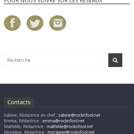
POUR NOUS SUIVRE SUR LES RÉSEAUX
Contacts
Sabine, Rédactrice en chef :
sabine@rocknfool.net
Emma, Rédactrice :
emma@rocknfool.net
Mathilde, Rédactrice :
mathilde@rocknfool.net
Morgane, Rédactrice :
morgane@rocknfool.net