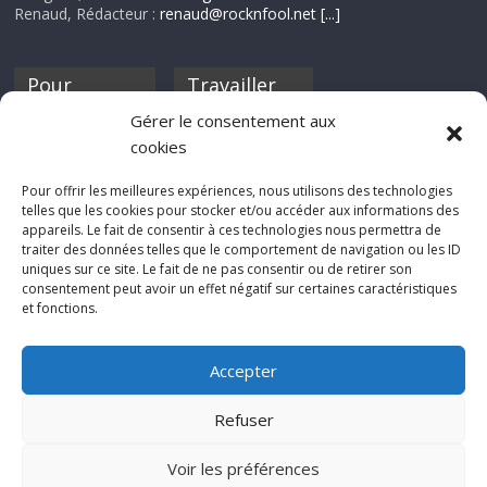
Renaud, Rédacteur :
renaud@rocknfool.net
[...]
Pour
Travailler
nourrir ta
pour nous ?
Gérer le consentement aux
discothèque
cookies
Si tu souhaites
contribuer à
Pour offrir les meilleures expériences, nous utilisons des technologies
Rocknfool, n'hésite
telles que les cookies pour stocker et/ou accéder aux informations des
pas à nous envoyer
appareils. Le fait de consentir à ces technologies nous permettra de
tes chroniques de
traiter des données telles que le comportement de navigation ou les ID
concerts, de films,
uniques sur ce site. Le fait de ne pas consentir ou de retirer son
séries ou des billets
consentement peut avoir un effet négatif sur certaines caractéristiques
d'humeur :
et fonctions.
sabine@rocknfool.
net
Accepter
Refuser
Voir les préférences