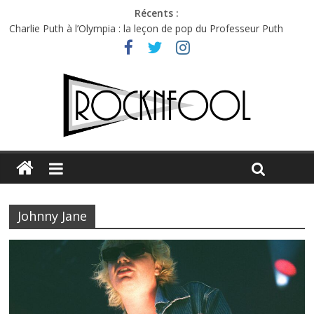
Récents :
Charlie Puth à l’Olympia : la leçon de pop du Professeur Puth
Festival Triptyque : un nouveau festival de musique indépendant
à Montréal
Hellfest 2026 vendredi : température et émotions en hausse
Hellfest 2026 jeudi : impossible de choisir entre chaleur et bonne
humeur
Première édition du Midgard Festival : entre bière, métal et
tatouages
Johnny Jane