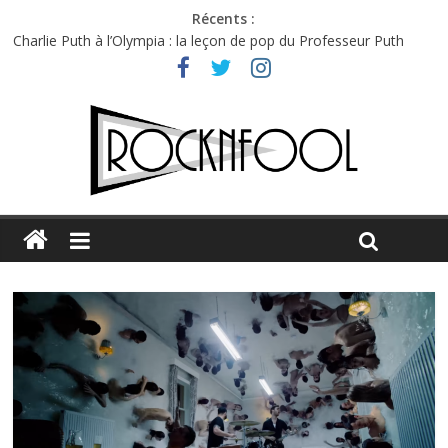
Récents :
Charlie Puth à l’Olympia : la leçon de pop du Professeur Puth
Festival Triptyque : un nouveau festival de musique indépendant
à Montréal
Hellfest 2026 vendredi : température et émotions en hausse
Hellfest 2026 jeudi : impossible de choisir entre chaleur et bonne
humeur
Première édition du Midgard Festival : entre bière, métal et
tatouages