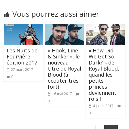
Vous pourrez aussi aimer
Les Nuits de
« Hook, Line
« How Did
Fourvière
& Sinker », le
We Get So
édition 2017
nouveau
Dark? » de
titre de Royal
Royal Blood,
27 mars 2017
Blood (à
quand les
0
écouter très
petits
fort)
princes
deviennent
16 mai 2017
rois !
0
4 juillet 2017
0