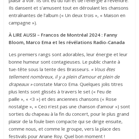
plaisir à voir. Ils ont eu du fun et de l’énergie à revendre.
Ils dansent et s’amusent tout en déroulant les chansons
entraînantes de l’album (« Un deux trois », « Maison en
campagne »).
À LIRE AUSSI –
Francos de Montréal 2024 : Fanny
Bloom, Marco Ema et les révélations Radio-Canada
Les premiers rangs sont adorables, leur énergie et leur
bonne humeur sont contagieuses. Le public chante à
tue-tête sous la tente des Brasseurs.
« Vous êtes
tellement nombreux, il y a plein d’amour et plein de
drapeaux »
constate Marco Ema. Quelques jolis titres
plus lents sont glissés à travers le set (« Feu de
paille », « <3 ») et des anciennes chansons (« Rose
nostalgie », « Ceci n’est pas une chanson d’amour ») sont
sorties du chapeau à la fin du concert, pour le plus grand
plaisir de la foule bien compacte qui se dirige ensuite,
comme nous, et comme le groupe, vers la place des
festivals pour Ariane Roy. Quel bon moment !