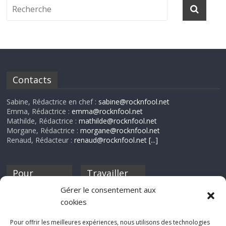
Contacts
Sabine, Rédactrice en chef :
sabine@rocknfool.net
Emma, Rédactrice :
emma@rocknfool.net
Mathilde, Rédactrice :
mathilde@rocknfool.net
Morgane, Rédactrice :
morgane@rocknfool.net
Renaud, Rédacteur :
renaud@rocknfool.net
[...]
Pour
Travailler
nourrir ta
pour nous ?
Gérer le consentement aux
discothèque
cookies
Si tu souhaites
contribuer à
Pour offrir les meilleures expériences, nous utilisons des technologies
Rocknfool, n'hésite