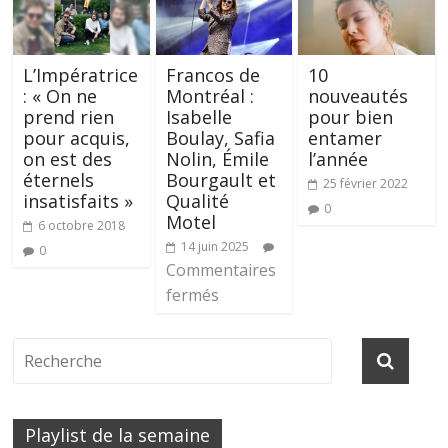
L’Impératrice
Francos de
10
: « On ne
Montréal :
nouveautés
prend rien
Isabelle
pour bien
pour acquis,
Boulay, Safia
entamer
on est des
Nolin, Émile
l’année
éternels
Bourgault et
25 février 2022
insatisfaits »
Qualité
0
Motel
6 octobre 2018
14 juin 2025
0
Commentaires
fermés
Playlist de la semaine