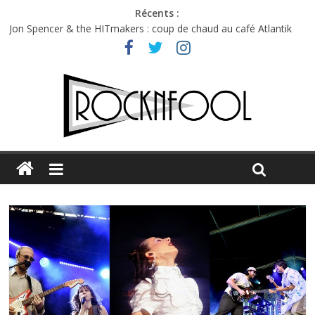
Récents :
Jon Spencer & the HITmakers : coup de chaud au café Atlantik
Hellfest 2026 vendredi : température et émotions en hausse
Hellfest 2026 jeudi : impossible de choisir entre chaleur et bonne
humeur
Première édition du Midgard Festival : entre bière, métal et
tatouages
Charlie Puth à l’Olympia : la leçon de pop du Professeur Puth