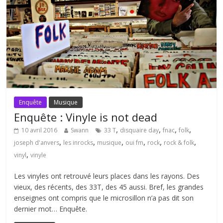
Enquête
Musique
Enquête : Vinyle is not dead
,
,
,
,
10 avril 2016
Swann
33 T
disquaire day
fnac
folk
,
,
,
,
,
,
joseph d'anvers
les inrocks
musique
oui fm
rock
rock & folk
,
vinyl
vinyle
Les vinyles ont retrouvé leurs places dans les rayons. Des
vieux, des récents, des 33T, des 45 aussi. Bref, les grandes
enseignes ont compris que le microsillon n’a pas dit son
dernier mot… Enquête.