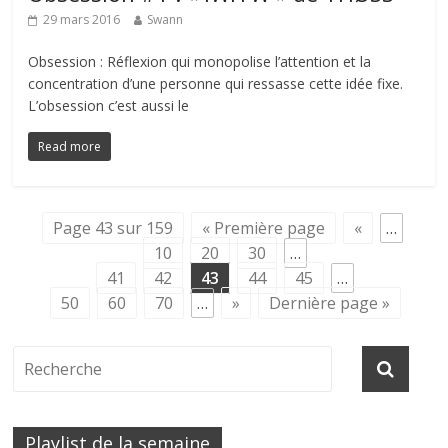
29 mars 2016
Swann
Obsession : Réflexion qui monopolise l’attention et la
concentration d’une personne qui ressasse cette idée fixe.
L’obsession c’est aussi le
Read more
Page 43 sur 159
« Première page
«
…
10
20
30
…
41
42
43
44
45
…
50
60
70
…
»
Dernière page »
Playlist de la semaine