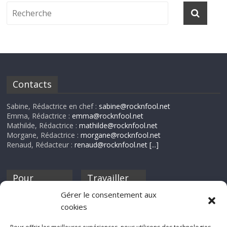
Contacts
Sabine, Rédactrice en chef :
sabine@rocknfool.net
Emma, Rédactrice :
emma@rocknfool.net
Mathilde, Rédactrice :
mathilde@rocknfool.net
Morgane, Rédactrice :
morgane@rocknfool.net
Renaud, Rédacteur :
renaud@rocknfool.net
[...]
Pour
Travailler
nourrir ta
pour nous ?
Gérer le consentement aux
discothèque
cookies
Si tu souhaites
contribuer à