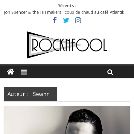
Récents :
Jon Spencer & the HITmakers : coup de chaud au café Atlantik
Hellfest 2026 vendredi : température et émotions en hausse
Hellfest 2026 jeudi : impossible de choisir entre chaleur et bonne
humeur
Première édition du Midgard Festival : entre bière, métal et
tatouages
Charlie Puth à l’Olympia : la leçon de pop du Professeur Puth
Auteur :
Swann