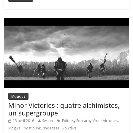
Musique
Minor Victories : quatre alchimistes,
un supergroupe
,
,
,
13 avril 2016
Swann
Editors
Folk arp
Minor Victories
,
,
,
Mogwai
post punk
shoegaze
Slowdive