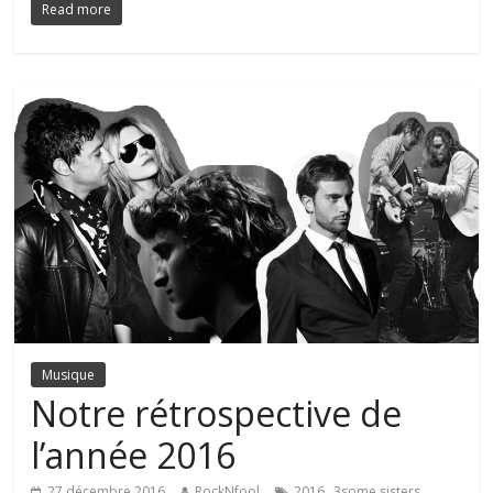
Read more
Musique
Notre rétrospective de
l’année 2016
,
,
27 décembre 2016
RockNfool
2016
3some sisters