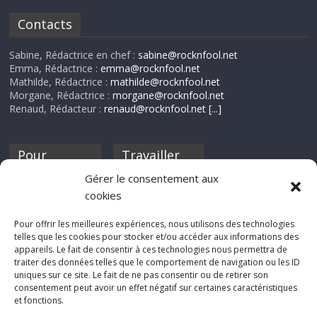
Contacts
Sabine, Rédactrice en chef :
sabine@rocknfool.net
Emma, Rédactrice :
emma@rocknfool.net
Mathilde, Rédactrice :
mathilde@rocknfool.net
Morgane, Rédactrice :
morgane@rocknfool.net
Renaud, Rédacteur :
renaud@rocknfool.net
[...]
Pour
Travailler
nourrir ta
pour nous ?
Gérer le consentement aux
discothèque
cookies
Si tu souhaites
contribuer à
Pour offrir les meilleures expériences, nous utilisons des technologies
Rocknfool, n'hésite
telles que les cookies pour stocker et/ou accéder aux informations des
pas à nous envoyer
appareils. Le fait de consentir à ces technologies nous permettra de
tes chroniques de
traiter des données telles que le comportement de navigation ou les ID
concerts, de films,
uniques sur ce site. Le fait de ne pas consentir ou de retirer son
séries ou des billets
consentement peut avoir un effet négatif sur certaines caractéristiques
d'humeur :
et fonctions.
sabine@rocknfool.