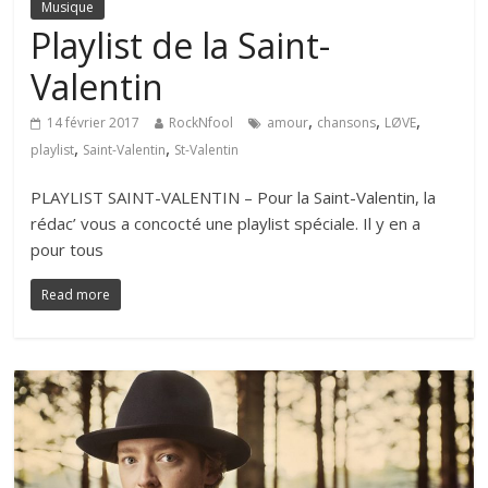
Musique
Playlist de la Saint-
Valentin
,
,
,
14 février 2017
RockNfool
amour
chansons
LØVE
,
,
playlist
Saint-Valentin
St-Valentin
PLAYLIST SAINT-VALENTIN – Pour la Saint-Valentin, la
rédac’ vous a concocté une playlist spéciale. Il y en a
pour tous
Read more