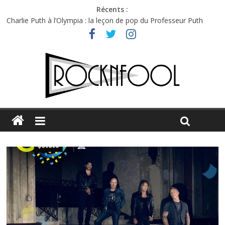
Récents :
Charlie Puth à l’Olympia : la leçon de pop du Professeur Puth
Festival Triptyque : un nouveau festival de musique indépendant
à Montréal
Hellfest 2026 vendredi : température et émotions en hausse
Hellfest 2026 jeudi : impossible de choisir entre chaleur et bonne
humeur
Première édition du Midgard Festival : entre bière, métal et
tatouages