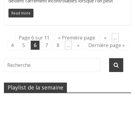
devient carrément incontrôlables lorsque l’on peut
Read more
Page 6 sur 11
« Première page
«
…
4
5
6
7
8
…
»
Dernière page »
Playlist de la semaine