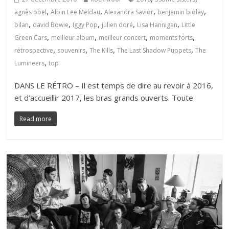
,
,
,
,
agnès obel
Albin Lee Meldau
Alexandra Savior
benjamin biolay
,
,
,
,
,
bilan
david Bowie
Iggy Pop
julien doré
Lisa Hannigan
Little
,
,
,
,
Green Cars
meilleur album
meilleur concert
moments forts
,
,
,
,
rétrospective
souvenirs
The Kills
The Last Shadow Puppets
The
,
Lumineers
top
DANS LE RÉTRO – Il est temps de dire au revoir à 2016,
et d’accueillir 2017, les bras grands ouverts. Toute
Read more