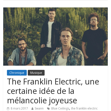
Chronique
Musique
The Franklin Electric, une
certaine idée de la
mélancolie joyeuse
,
8 mars 2017
Swann
Blue Ceilings
the franklin electric