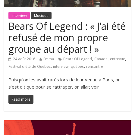
Interview
Musique
Bears Of Legend : « J’ai été
refusé de mon propre
groupe au départ ! »
,
,
,
24 août 2016
Emma
Bears Of Legend
Canada
entrevue
,
,
,
Festival d'été de Québec
interview
québec
rencontre
Puisqu’on les avait ratés lors de leur venue à Paris, on
s’est dit que pour se rattraper, on allait voir
Read more