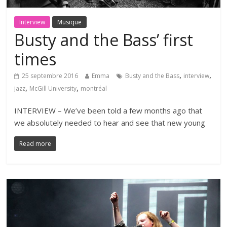
Interview
Musique
Busty and the Bass’ first
times
,
,
25 septembre 2016
Emma
Busty and the Bass
interview
,
,
jazz
McGill University
montréal
INTERVIEW – We’ve been told a few months ago that
we absolutely needed to hear and see that new young
Read more